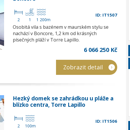
ID: IT1507
2
1
1 200m
Osobitá vila s bazénem v maurském stylu se
nachází v Boncore, 1,2 km od krásných
písečných pláží v Torre Lapillo.
6 066 250 Kč
Zobrazit detail
Hezký domek se zahrádkou u pláže a
blízko centra, Torre Lapillo
ID: IT1506
2
100m