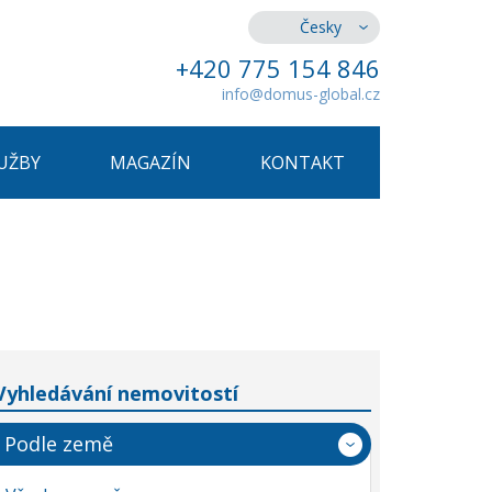
Česky
+420 775 154 846
info@domus-global.cz
UŽBY
MAGAZÍN
KONTAKT
Vyhledávání nemovitostí
Podle země