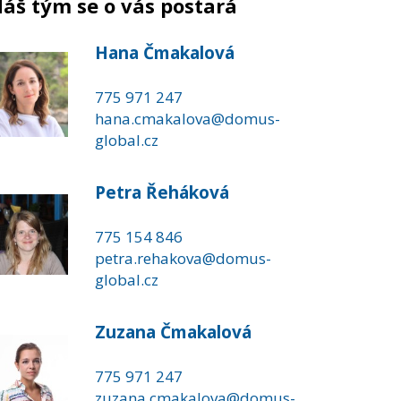
áš tým se o vás postará
Hana Čmakalová
775 971 247
hana.cmakalova@domus-
global.cz
Petra Řeháková
775 154 846
petra.rehakova@domus-
global.cz
Zuzana Čmakalová
775 971 247
zuzana.cmakalova@domus-