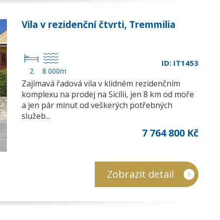
Vila v rezidenční čtvrti, Tremmilia
ID: IT1453
2
8 000m
Zajímavá řadová vila v klidném rezidenčním
komplexu na prodej na Sicílii, jen 8 km od moře
a jen pár minut od veškerých potřebných
služeb...
7 764 800 Kč
Zobrazit detail