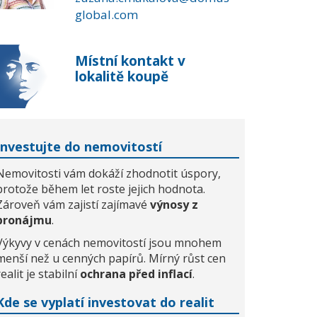
global.com
Místní kontakt v
lokalitě koupě
Investujte do nemovitostí
Nemovitosti vám dokáží zhodnotit úspory,
protože během let roste jejich hodnota.
Zároveň vám zajistí zajímavé
výnosy z
pronájmu
.
Výkyvy v cenách nemovitostí jsou mnohem
menší než u cenných papírů. Mírný růst cen
realit je stabilní
ochrana před inflací
.
Kde se vyplatí investovat do realit