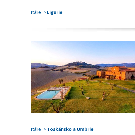
Itálie
Ligurie
Itálie
Toskánsko a Umbrie