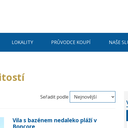
LOKALITY
PRŮVODCE KOUPÍ
NAŠE SL
tostí
Seřadit podle
Vila s bazénem nedaleko pláží v
Boncore