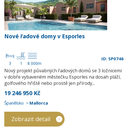
Nové řadové domy v Esporles
ID: SP0746
3
1
8 000m
Nový projekt půvabných řadových domů se 3 ložnicemi
v dobře vybaveném městečku Esporles na dosah pláží,
golfového hřiště nebo prostě jen přírody...
19 246 950 Kč
Španělsko
Mallorca
Zobrazit detail