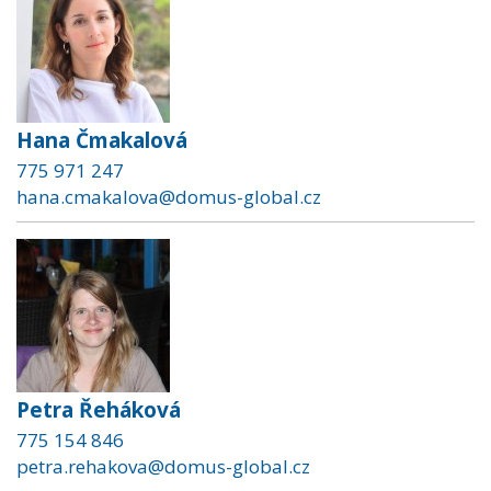
Hana Čmakalová
775 971 247
hana.cmakalova@domus-global.cz
Petra Řeháková
775 154 846
petra.rehakova@domus-global.cz