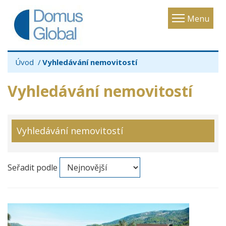
Toggle
Menu
navigatio
Úvod
Vyhledávání nemovitostí
Vyhledávání nemovitostí
Vyhledávání nemovitostí
Seřadit podle