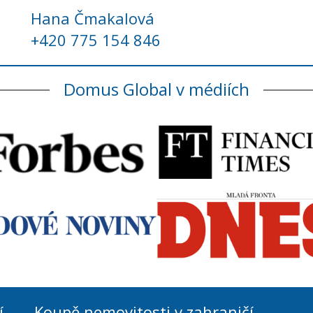
Hana Čmakalová
+420 775 154 846
Domus Global v médiích
í
Koupě nemovitosti v zahraničí