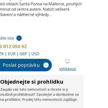
ásti oblasti Santa Ponsa na Mallorce, pouhých
 minut od centra autem. Nabízí veškeré
ybavení a nádherné výhledy…
těte více
6 812 050 Kč
ZK
|
EUR
|
GBP
|
USD
Poslat poptávku
vytiskout
Objednejte si prohlídku
Zaujala vás tato nemovitost a chcete si ji
osobně prohlédnout? Zavolejte a domluvíme se
na prohlídce. Prodej této nemovitosti zajišťuje: