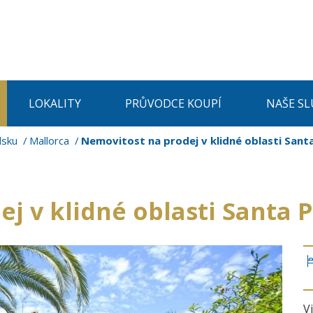
LOKALITY
PRŮVODCE KOUPÍ
NAŠE SL
lsku
Mallorca
Nemovitost na prodej v klidné oblasti Sant
j v klidné oblasti Santa 
V