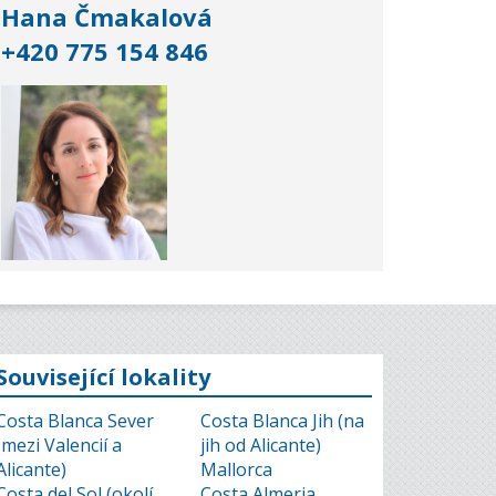
Hana Čmakalová
+420 775 154 846
Související lokality
Costa Blanca Sever
Costa Blanca Jih (na
(mezi Valencií a
jih od Alicante)
Alicante)
Mallorca
Costa del Sol (okolí
Costa Almeria