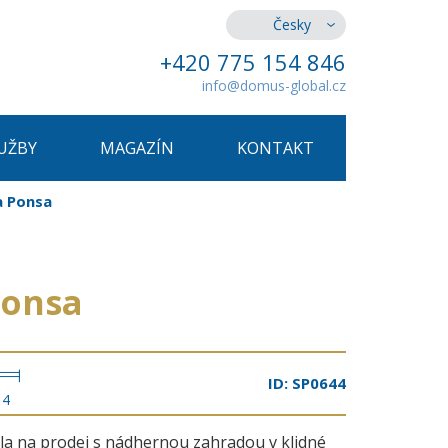
Česky
+420 775 154 846
info@domus-global.cz
UŽBY
MAGAZÍN
KONTAKT
a Ponsa
Ponsa
ID: SP0644
4
ila na prodej s nádhernou zahradou v klidné