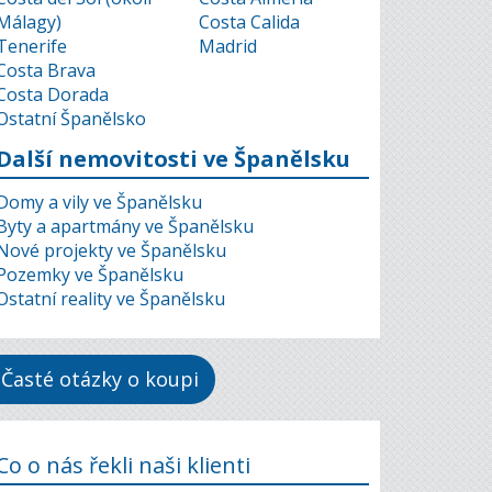
Málagy)
Costa Calida
Tenerife
Madrid
Costa Brava
Costa Dorada
Ostatní Španělsko
Další nemovitosti ve Španělsku
Domy a vily ve Španělsku
Byty a apartmány ve Španělsku
Nové projekty ve Španělsku
Pozemky ve Španělsku
Ostatní reality ve Španělsku
Časté otázky o koupi
Co o nás řekli naši klienti