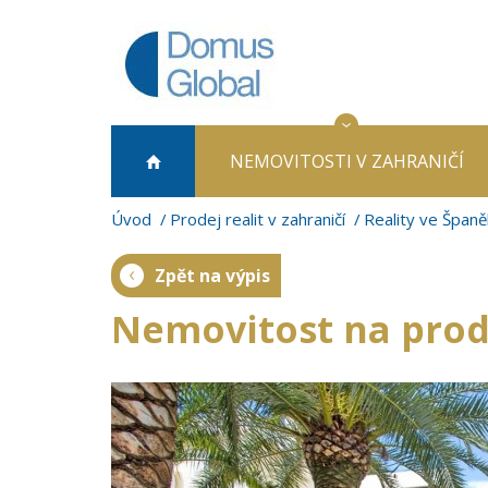
NEMOVITOSTI
V ZAHRANIČÍ
Úvod
Prodej realit v zahraničí
Reality ve Španě
Zpět na výpis
Nemovitost na prode