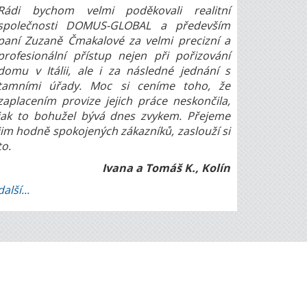
Rádi bychom velmi poděkovali realitní
společnosti DOMUS-GLOBAL a především
paní Zuzaně Čmakalové za velmi precizní a
profesionální přístup nejen při pořizování
domu v Itálii, ale i za následné jednání s
tamními úřady. Moc si ceníme toho, že
zaplacením provize jejich práce neskončila,
jak to bohužel bývá dnes zvykem. Přejeme
jim hodně spokojených zákazníků, zaslouží si
to.
Ivana a Tomáš K., Kolín
další...