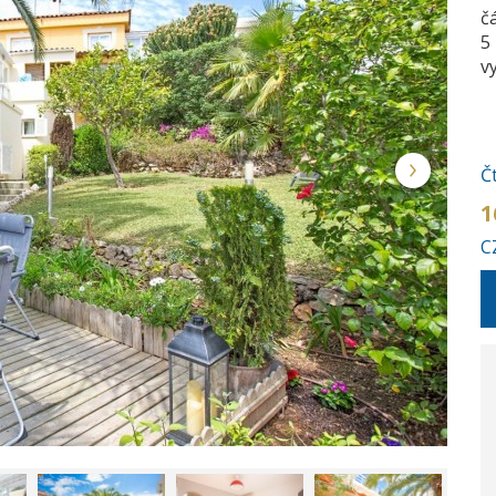
č
5
v
Č
1
C