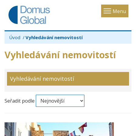
Toggle
Menu
navigatio
Úvod
Vyhledávání nemovitostí
Vyhledávání nemovitostí
Vyhledávání nemovitostí
Seřadit podle