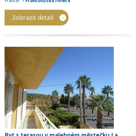
Francie
Francouzská riviéra
Zobrazit detail
Byt s terasou v malebném městečku La