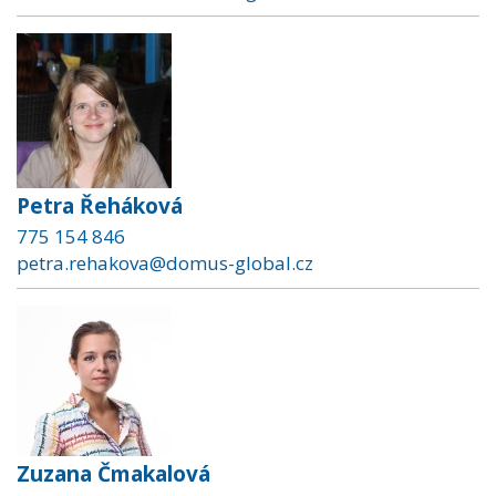
Petra Řeháková
775 154 846
petra.rehakova@domus-global.cz
Zuzana Čmakalová