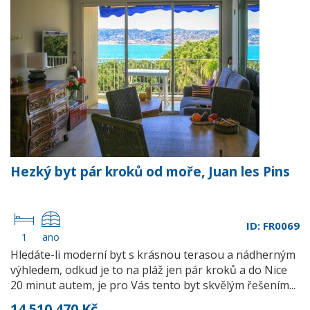
Hezký byt pár kroků od moře, Juan les Pins
ID: FR0069
1
ano
Hledáte-li moderní byt s krásnou terasou a nádherným
výhledem, odkud je to na pláž jen pár kroků a do Nice
20 minut autem, je pro Vás tento byt skvělým řešením...
14 510 470 Kč