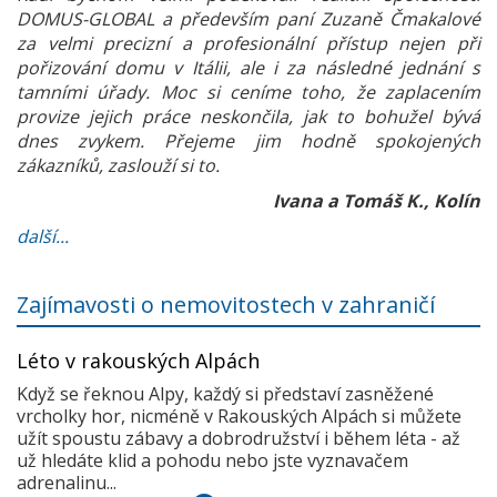
DOMUS-GLOBAL a především paní Zuzaně Čmakalové
za velmi precizní a profesionální přístup nejen při
pořizování domu v Itálii, ale i za následné jednání s
tamními úřady. Moc si ceníme toho, že zaplacením
provize jejich práce neskončila, jak to bohužel bývá
dnes zvykem. Přejeme jim hodně spokojených
zákazníků, zaslouží si to.
Ivana a Tomáš K., Kolín
další...
Zajímavosti o nemovitostech v zahraničí
Léto v rakouských Alpách
Když se řeknou Alpy, každý si představí zasněžené
vrcholky hor, nicméně v Rakouských Alpách si můžete
užít spoustu zábavy a dobrodružství i během léta - až
už hledáte klid a pohodu nebo jste vyznavačem
adrenalinu...