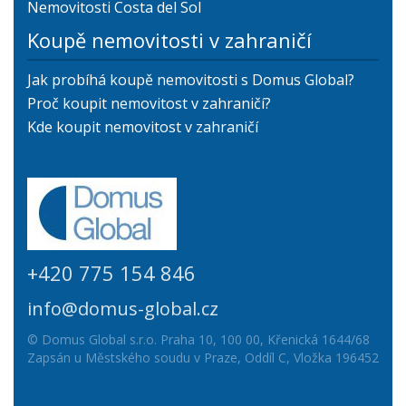
Nemovitosti Costa del Sol
Koupě nemovitosti v zahraničí
Jak probíhá koupě nemovitosti s Domus Global?
Proč koupit nemovitost v zahraničí?
Kde koupit nemovitost v zahraničí
+420 775 154 846
info@domus-global.cz
© Domus Global s.r.o. Praha 10, 100 00, Křenická 1644/68
Zapsán u Městského soudu v Praze, Oddíl C, Vložka 196452