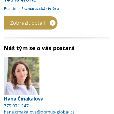
Francie
Francouzská riviéra
Zobrazit detail
Náš tým se o vás postará
Hana Čmakalová
775 971 247
hana.cmakalova@domus-global.cz