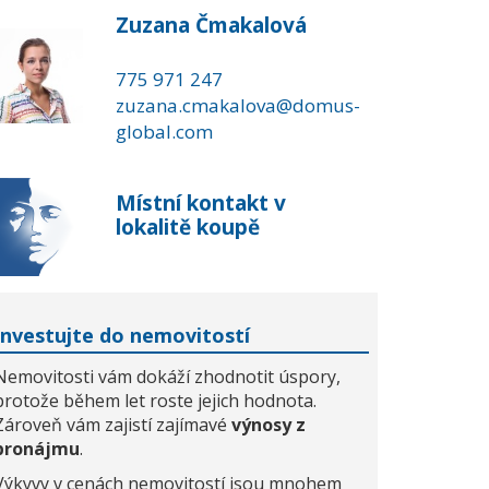
Zuzana Čmakalová
775 971 247
zuzana.cmakalova@domus-
global.com
Místní kontakt v
lokalitě koupě
Investujte do nemovitostí
Nemovitosti vám dokáží zhodnotit úspory,
protože během let roste jejich hodnota.
Zároveň vám zajistí zajímavé
výnosy z
pronájmu
.
Výkyvy v cenách nemovitostí jsou mnohem