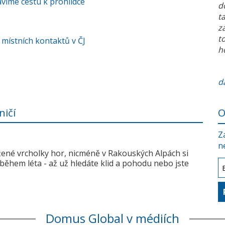
víme cestu k prohlídce
d
t
z
t
 místních kontaktů v ČJ
h
da
ničí
O
Z
n
žené vrcholky hor, nicméně v Rakouských Alpách si
během léta - až už hledáte klid a pohodu nebo jste
Domus Global v médiích