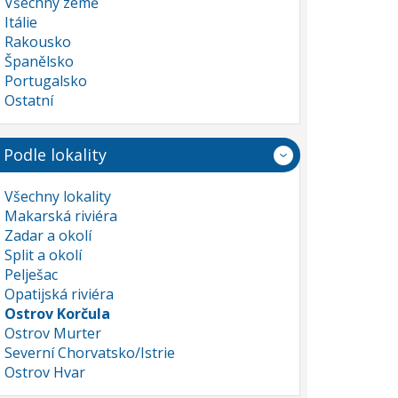
Všechny země
Itálie
Rakousko
Španělsko
Portugalsko
Ostatní
Podle lokality
Všechny lokality
Makarská riviéra
Zadar a okolí
Split a okolí
Pelješac
Opatijská riviéra
Ostrov Korčula
Ostrov Murter
Severní Chorvatsko/Istrie
Ostrov Hvar