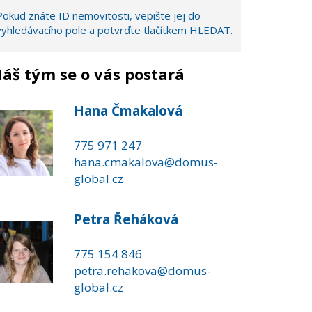
Pokud znáte ID nemovitosti, vepište jej do
vyhledávacího pole a potvrďte tlačítkem HLEDAT.
áš tým se o vás postará
Hana Čmakalová
775 971 247
hana.cmakalova@domus-
global.cz
Petra Řeháková
775 154 846
petra.rehakova@domus-
global.cz