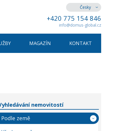
Česky
+420 775 154 846
info@domus-global.cz
UŽBY
MAGAZÍN
KONTAKT
Vyhledávání nemovitostí
Podle země