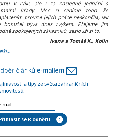
omu v Itálii, ale i za následné jednání s
amními úřady. Moc si ceníme toho, že
aplacením provize jejich práce neskončila, jak
o bohužel bývá dnes zvykem. Přejeme jim
odně spokojených zákazníků, zaslouží si to.
Ivana a Tomáš K., Kolín
lší...
dběr článků e-mailem
ajímavosti a tipy ze světa zahraničních
emovitostí.