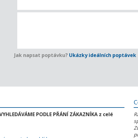
Jak napsat poptávku?
Ukázky ideálních poptávek
C
 VYHLEDÁVÁME PODLE PŘÁNÍ ZÁKAZNÍKA z celé
R
s
Z
p