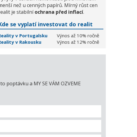
menší než u cenných papírů. Mírný růst cen
realit je stabilní
ochrana před inflací
.
Kde se vyplatí investovat do realit
Reality v Portugalsku
Výnos až 10% ročně
Reality v Rakousku
Výnos až 12% ročně
e tuto poptávku a MY SE VÁM OZVEME