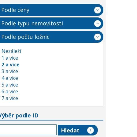
Podle ceny
Podle typu nemovitosti
Podle počtu ložnic
Nezáleží
1 a více
2 a více
3 a více
4 a více
5 a více
6 a více
7 a více
Výběr podle ID