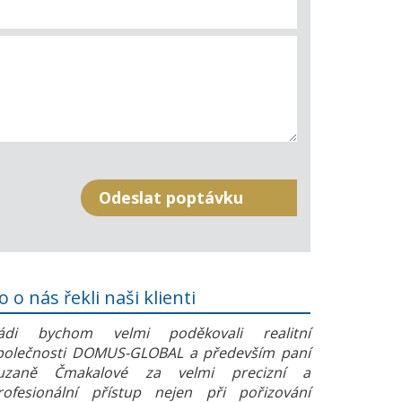
o o nás řekli naši klienti
ádi bychom velmi poděkovali realitní
polečnosti DOMUS-GLOBAL a především paní
uzaně Čmakalové za velmi precizní a
rofesionální přístup nejen při pořizování