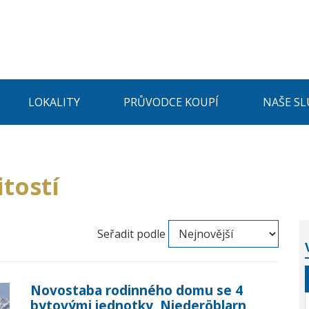
LOKALITY
PRŮVODCE KOUPÍ
NAŠE SL
tostí
Seřadit podle
Novostaba rodinného domu se 4
bytovými jednotky, Niederöblarn