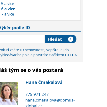
5 a více
6 a více
7 a více
Výběr podle ID
Pokud znáte ID nemovitosti, vepište jej do
vyhledávacího pole a potvrďte tlačítkem HLEDAT.
áš tým se o vás postará
Hana Čmakalová
775 971 247
hana.cmakalova@domus-
global.cz