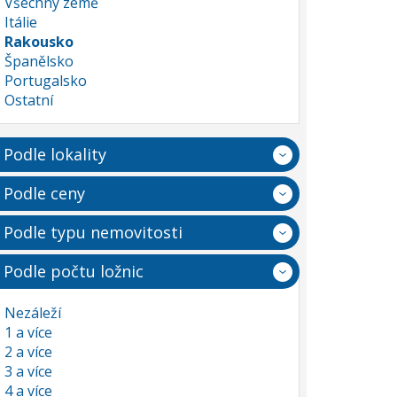
Všechny země
Itálie
Rakousko
Španělsko
Portugalsko
Ostatní
Podle lokality
Podle ceny
Podle typu nemovitosti
Podle počtu ložnic
Nezáleží
1 a více
2 a více
3 a více
4 a více