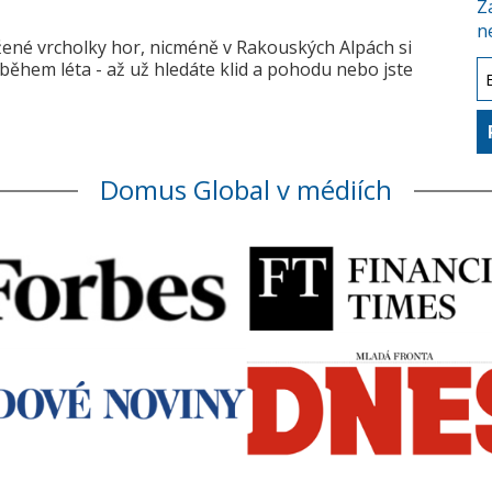
Z
n
žené vrcholky hor, nicméně v Rakouských Alpách si
během léta - až už hledáte klid a pohodu nebo jste
Domus Global v médiích