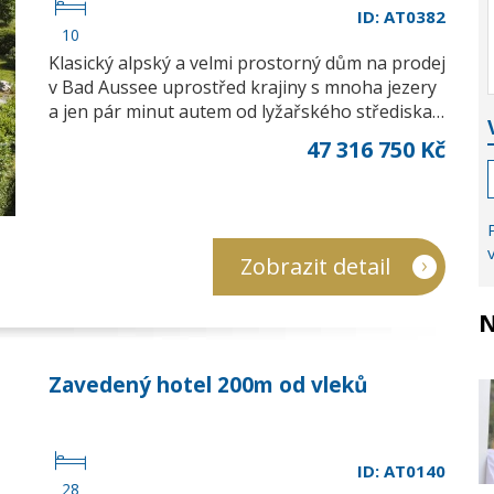
ID: AT0382
10
Klasický alpský a velmi prostorný dům na prodej
v Bad Aussee uprostřed krajiny s mnoha jezery
a jen pár minut autem od lyžařského střediska…
47 316 750 Kč
Zobrazit detail
N
Zavedený hotel 200m od vleků
ID: AT0140
28