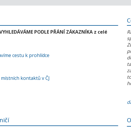
C
 VYHLEDÁVÁME PODLE PŘÁNÍ ZÁKAZNÍKA z celé
R
s
Z
p
víme cestu k prohlídce
d
t
z
t
 místních kontaktů v ČJ
h
da
ničí
O