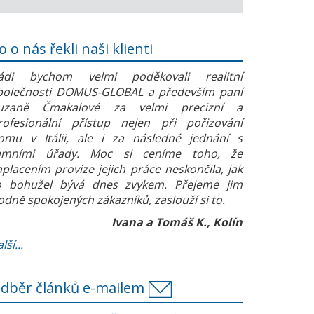
o o nás řekli naši klienti
ádi bychom velmi poděkovali realitní
polečnosti DOMUS-GLOBAL a především paní
uzaně Čmakalové za velmi precizní a
rofesionální přístup nejen při pořizování
omu v Itálii, ale i za následné jednání s
amními úřady. Moc si ceníme toho, že
aplacením provize jejich práce neskončila, jak
o bohužel bývá dnes zvykem. Přejeme jim
odně spokojených zákazníků, zaslouží si to.
Ivana a Tomáš K., Kolín
lší...
dběr článků e-mailem