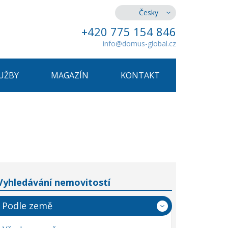
Česky
+420 775 154 846
info@domus-global.cz
UŽBY
MAGAZÍN
KONTAKT
Vyhledávání nemovitostí
Podle země