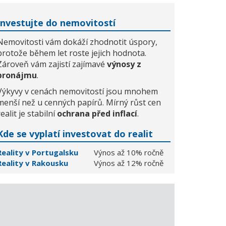
Investujte do nemovitostí
Nemovitosti vám dokáží zhodnotit úspory,
protože během let roste jejich hodnota.
Zároveň vám zajistí zajímavé
výnosy z
pronájmu
.
Výkyvy v cenách nemovitostí jsou mnohem
menší než u cenných papírů. Mírný růst cen
realit je stabilní
ochrana před inflací
.
Kde se vyplatí investovat do realit
Reality v Portugalsku
Výnos až 10% ročně
Reality v Rakousku
Výnos až 12% ročně