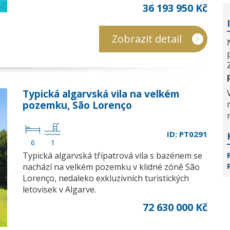
36 193 950 Kč
Zobrazit detail
Typická algarvská vila na velkém
pozemku, São Lorenço
ID: PT0291
6
1
Typická algarvská třípatrová vila s bazénem se
nachází na velkém pozemku v klidné zóně São
Lorenço, nedaleko exkluzivních turistických
letovisek v Algarve.
72 630 000 Kč