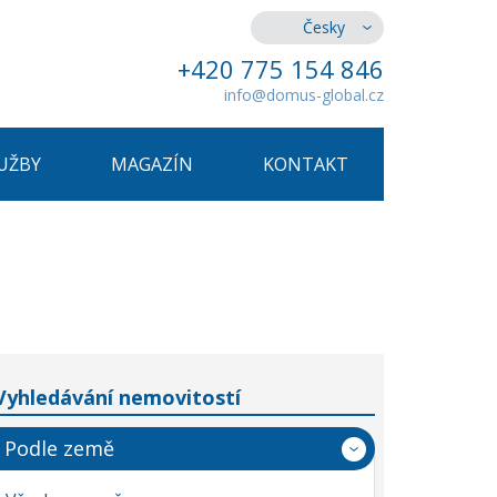
Česky
+420 775 154 846
info@domus-global.cz
UŽBY
MAGAZÍN
KONTAKT
Vyhledávání nemovitostí
Podle země