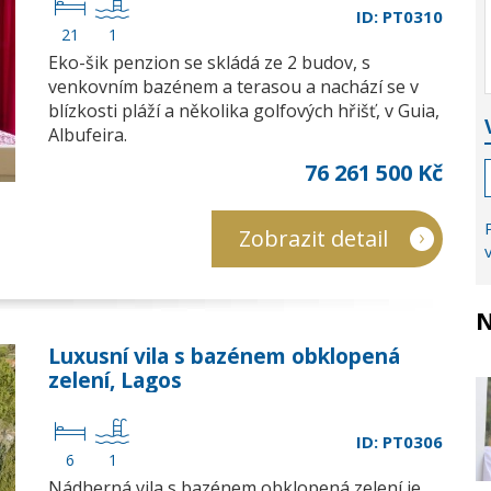
ID: PT0310
21
1
Eko-šik penzion se skládá ze 2 budov, s
venkovním bazénem a terasou a nachází se v
blízkosti pláží a několika golfových hřišť, v Guia,
Albufeira.
76 261 500 Kč
Zobrazit detail
N
Luxusní vila s bazénem obklopená
zelení, Lagos
ID: PT0306
6
1
Nádherná vila s bazénem obklopená zelení je