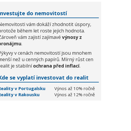
Investujte do nemovitostí
Nemovitosti vám dokáží zhodnotit úspory,
protože během let roste jejich hodnota.
Zároveň vám zajistí zajímavé
výnosy z
pronájmu
.
Výkyvy v cenách nemovitostí jsou mnohem
menší než u cenných papírů. Mírný růst cen
realit je stabilní
ochrana před inflací
.
Kde se vyplatí investovat do realit
Reality v Portugalsku
Výnos až 10% ročně
Reality v Rakousku
Výnos až 12% ročně