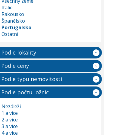
Všechny země
Itálie
Rakousko
Španělsko
Portugalsko
Ostatní
Podle lokality
Podle ceny
Podle typu nemovitosti
Podle počtu ložnic
Nezáleží
1 a více
2 a více
3 a více
4 a více