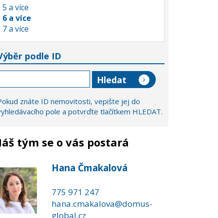
5 a více
6 a více
7 a více
Výběr podle ID
Pokud znáte ID nemovitosti, vepište jej do
vyhledávacího pole a potvrďte tlačítkem HLEDAT.
áš tým se o vás postará
Hana Čmakalová
775 971 247
hana.cmakalova@domus-
global.cz