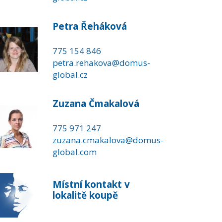
Petra Řeháková
775 154 846
petra.rehakova@domus-
global.cz
Zuzana Čmakalová
775 971 247
zuzana.cmakalova@domus-
global.com
Místní kontakt v
lokalitě koupě