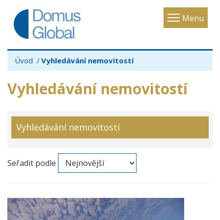
Toggle
Menu
navigatio
Úvod
Vyhledávání nemovitostí
Vyhledávání nemovitostí
Vyhledávání nemovitostí
Seřadit podle