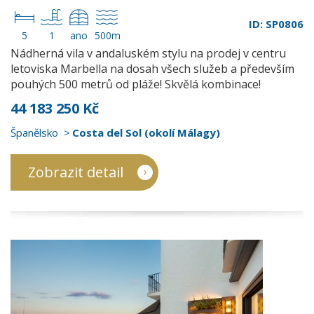
ID: SP0806
5
1
ano
500m
Nádherná vila v andaluském stylu na prodej v centru
letoviska Marbella na dosah všech služeb a především
pouhých 500 metrů od pláže! Skvělá kombinace!
44 183 250 Kč
Španělsko
Costa del Sol (okolí Málagy)
Zobrazit detail