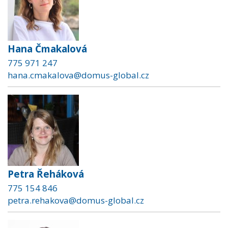
Hana Čmakalová
775 971 247
hana.cmakalova@domus-global.cz
Petra Řeháková
775 154 846
petra.rehakova@domus-global.cz