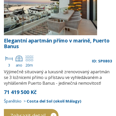
Elegantní apartmán přímo v marině, Puerto
Banus
ID: SP0803
3
ano
20m
Výjimečně situovaný a luxusně zrenovovaný apartmán
se 3 ložnicemi přímo u přístavu ve vyhledávaném a
vyhlášeném Puerto Banus - jedinečná nemovitost!
71 419 500 Kč
Španělsko
Costa del Sol (okolí Málagy)
Zobrazit detail