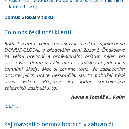
Asistence i dlouho po koupi prostřednictvím místních
kontaktů v ČJ
Domus Global v tisku
Co o nás řekli naši klienti
Rádi bychom velmi poděkovali realitní společnosti
DOMUS-GLOBAL a především paní Zuzaně Čmakalové
za velmi precizní a profesionální přístup nejen při
pořizování domu v Itálii, ale i za následné jednání s
tamními úřady. Moc si ceníme toho, že zaplacením
provize jejich práce neskončila, jak to bohužel bývá
dnes zvykem. Přejeme jim hodně spokojených
zákazníků, zaslouží si to.
Ivana a Tomáš K., Kolín
další...
Zajímavosti o nemovitostech v zahraničí