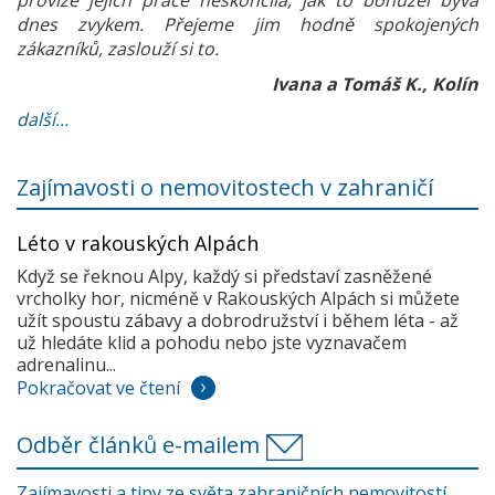
provize jejich práce neskončila, jak to bohužel bývá
dnes zvykem. Přejeme jim hodně spokojených
zákazníků, zaslouží si to.
Ivana a Tomáš K., Kolín
další...
Zajímavosti o nemovitostech v zahraničí
Léto v rakouských Alpách
Když se řeknou Alpy, každý si představí zasněžené
vrcholky hor, nicméně v Rakouských Alpách si můžete
užít spoustu zábavy a dobrodružství i během léta - až
už hledáte klid a pohodu nebo jste vyznavačem
adrenalinu...
Pokračovat ve čtení
Odběr článků e-mailem
Zajímavosti a tipy ze světa zahraničních nemovitostí.