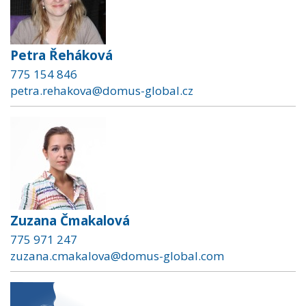
Petra Řeháková
775 154 846
petra.rehakova@domus-global.cz
Zuzana Čmakalová
775 971 247
zuzana.cmakalova@domus-global.com