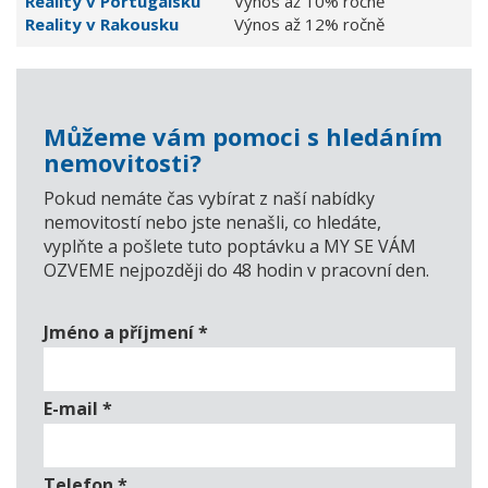
Reality v Portugalsku
Výnos až 10% ročně
Reality v Rakousku
Výnos až 12% ročně
Můžeme vám pomoci s hledáním
nemovitosti?
Pokud nemáte čas vybírat z naší nabídky
nemovitostí nebo jste nenašli, co hledáte,
vyplňte a pošlete tuto poptávku a MY SE VÁM
OZVEME nejpozději do 48 hodin v pracovní den.
Jméno a příjmení
*
E-mail
*
Telefon
*