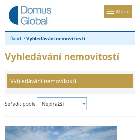
Toggle
Menu
navigatio
Úvod
Vyhledávání nemovitostí
Vyhledávání nemovitostí
Vyhledávání nemovitostí
Seřadit podle