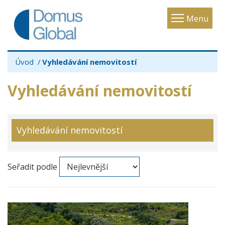
Toggle
Menu
navigatio
Úvod
Vyhledávání nemovitostí
Vyhledávání nemovitostí
Vyhledávání nemovitostí
Seřadit podle