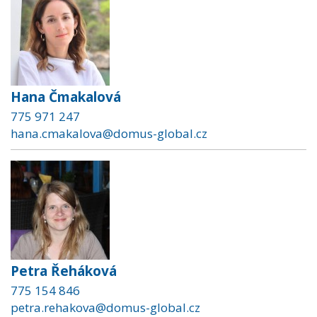
Hana Čmakalová
775 971 247
hana.cmakalova@domus-global.cz
Petra Řeháková
775 154 846
petra.rehakova@domus-global.cz