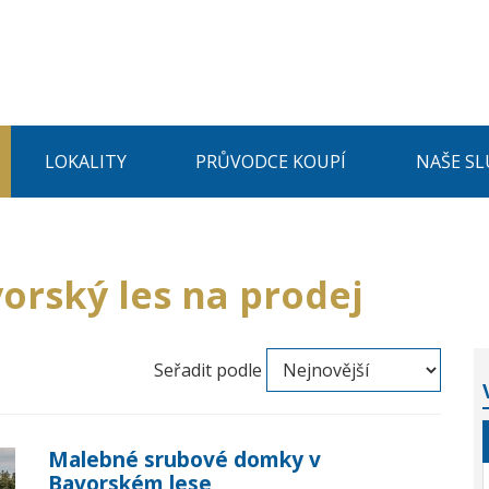
LOKALITY
PRŮVODCE KOUPÍ
NAŠE SL
vorský les na prodej
Seřadit podle
Malebné srubové domky v
Bavorském lese