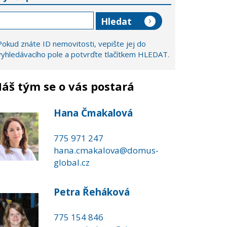
Pokud znáte ID nemovitosti, vepište jej do
vyhledávacího pole a potvrďte tlačítkem HLEDAT.
áš tým se o vás postará
Hana Čmakalová
775 971 247
hana.cmakalova@domus-
global.cz
Petra Řeháková
775 154 846