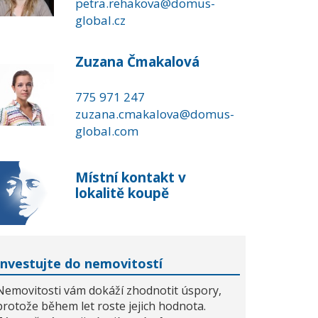
petra.rehakova@domus-
global.cz
Zuzana Čmakalová
775 971 247
zuzana.cmakalova@domus-
global.com
Místní kontakt v
lokalitě koupě
Investujte do nemovitostí
Nemovitosti vám dokáží zhodnotit úspory,
protože během let roste jejich hodnota.