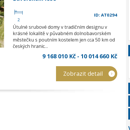
ID: AT0294
2
Útulné srubové domy v tradičním designu v
krásné lokalitě v půvabném dolnobavorském
městečku s poutním kostelem jen cca 50 km od
českých hranic…
9 168 010 Kč - 10 014 660 Kč
Zobrazit detail