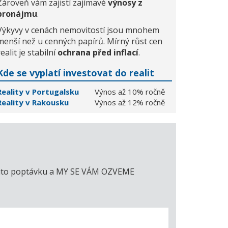
Zároveň vám zajistí zajímavé
výnosy z
pronájmu
.
Výkyvy v cenách nemovitostí jsou mnohem
menší než u cenných papírů. Mírný růst cen
realit je stabilní
ochrana před inflací
.
Kde se vyplatí investovat do realit
Reality v Portugalsku
Výnos až 10% ročně
Reality v Rakousku
Výnos až 12% ročně
e tuto poptávku a MY SE VÁM OZVEME