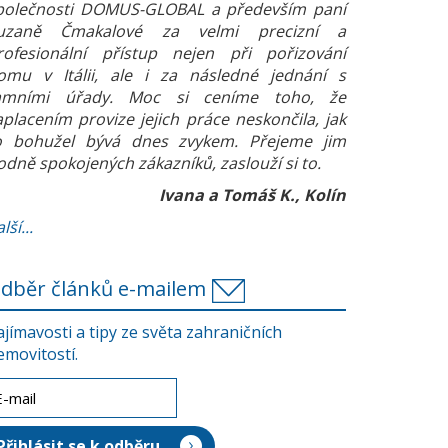
polečnosti DOMUS-GLOBAL a především paní
uzaně Čmakalové za velmi precizní a
rofesionální přístup nejen při pořizování
omu v Itálii, ale i za následné jednání s
amními úřady. Moc si ceníme toho, že
aplacením provize jejich práce neskončila, jak
o bohužel bývá dnes zvykem. Přejeme jim
odně spokojených zákazníků, zaslouží si to.
Ivana a Tomáš K., Kolín
lší...
dběr článků e-mailem
ajímavosti a tipy ze světa zahraničních
emovitostí.