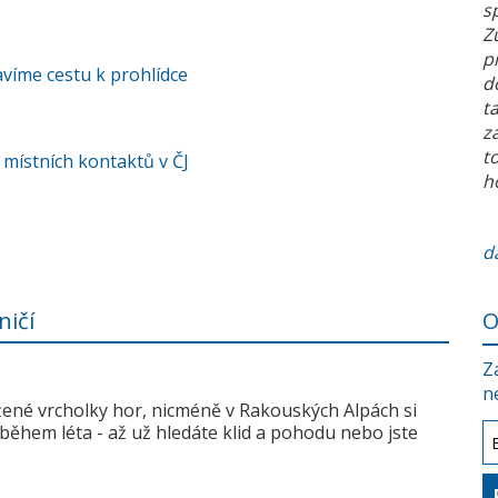
s
Z
p
víme cestu k prohlídce
d
t
z
t
 místních kontaktů v ČJ
h
da
ničí
O
Z
n
žené vrcholky hor, nicméně v Rakouských Alpách si
během léta - až už hledáte klid a pohodu nebo jste