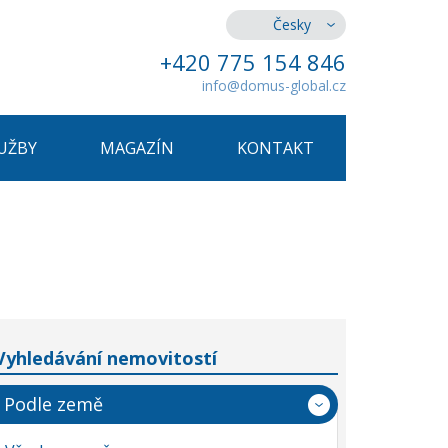
Česky
+420 775 154 846
info@domus-global.cz
UŽBY
MAGAZÍN
KONTAKT
Vyhledávání nemovitostí
Podle země