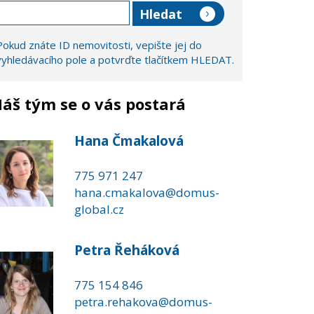
Pokud znáte ID nemovitosti, vepište jej do
vyhledávacího pole a potvrďte tlačítkem HLEDAT.
áš tým se o vás postará
Hana Čmakalová
775 971 247
hana.cmakalova@domus-
global.cz
Petra Řeháková
775 154 846
petra.rehakova@domus-