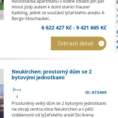
Novostavba apartmánů v klidné oblasti jen pár
minut jízdy autem k dolní stanici Hauser
Kaibling, jedné ze součástí lyžařského areálu 4-
Berge-Skischaukel...
6 622 427 Kč - 9 421 665 Kč
Zobrazit detail
Neukirchen: prostorný dům se 2
bytovými jednotkami
ID: AT0409
4
Prosluněný velký dům se 2 bytovými jednotkami
na okraji centra obce Neukirchen a v pěší
vzdálenosti od lyžařského areál Ski Arena