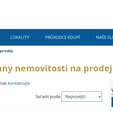
LOKALITY
PRŮVODCE KOUPÍ
NAŠE SL
 prodej
hny nemovitosti na prodej
 nás
kontaktujte
.
Seřadit podle