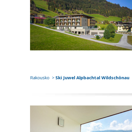
Rakousko
Ski Juwel Alpbachtal Wildschönau