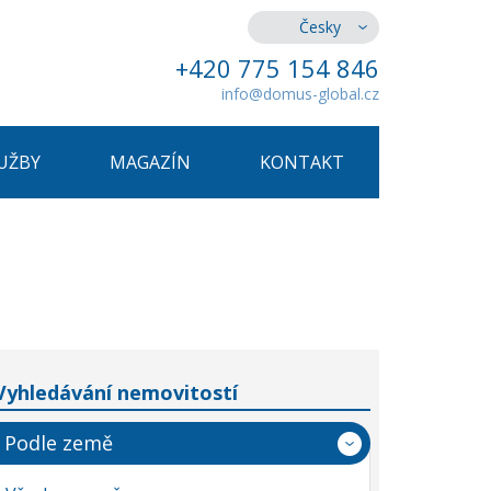
Česky
+420 775 154 846
info@domus-global.cz
UŽBY
MAGAZÍN
KONTAKT
Vyhledávání nemovitostí
Podle země