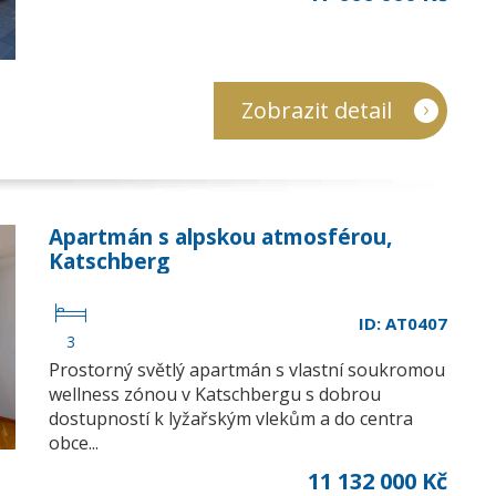
Zobrazit detail
Apartmán s alpskou atmosférou,
Katschberg
ID: AT0407
3
Prostorný světlý apartmán s vlastní soukromou
wellness zónou v Katschbergu s dobrou
dostupností k lyžařským vlekům a do centra
obce...
11 132 000 Kč