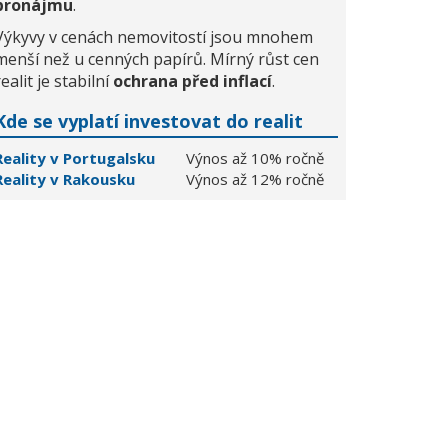
pronájmu
.
Výkyvy v cenách nemovitostí jsou mnohem
menší než u cenných papírů. Mírný růst cen
realit je stabilní
ochrana před inflací
.
Kde se vyplatí investovat do realit
Reality v Portugalsku
Výnos až 10% ročně
Reality v Rakousku
Výnos až 12% ročně