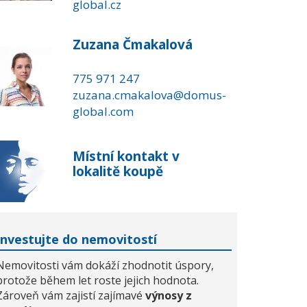
global.cz
Zuzana Čmakalová
775 971 247
zuzana.cmakalova@domus-
global.com
Místní kontakt v
lokalitě koupě
Investujte do nemovitostí
Nemovitosti vám dokáží zhodnotit úspory,
protože během let roste jejich hodnota.
Zároveň vám zajistí zajímavé
výnosy z