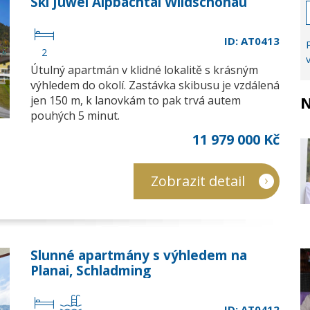
Ski Juwel Alpbachtal Wildschönau
ID: AT0413
2
Útulný apartmán v klidné lokalitě s krásným
výhledem do okolí. Zastávka skibusu je vzdálená
N
jen 150 m, k lanovkám to pak trvá autem
pouhých 5 minut.
11 979 000 Kč
Zobrazit detail
Slunné apartmány s výhledem na
Planai, Schladming
ID: AT0412