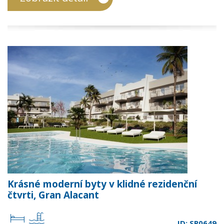
Krásné moderní byty v klidné rezidenční
čtvrti, Gran Alacant
ID: SP0649