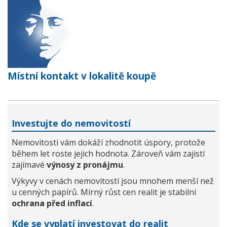
Místní kontakt v lokalitě koupě
Investujte do nemovitostí
Nemovitosti vám dokáží zhodnotit úspory, protože
během let roste jejich hodnota. Zároveň vám zajistí
zajímavé
výnosy z pronájmu
.
Výkyvy v cenách nemovitostí jsou mnohem menší než
u cenných papírů. Mírný růst cen realit je stabilní
ochrana před inflací
.
Kde se vyplatí investovat do realit