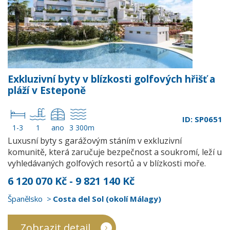
Exkluzivní byty v blízkosti golfových hřišť a
pláží v Esteponě
ID: SP0651
1-3
1
ano
3 300m
Luxusní byty s garážovým stáním v exkluzivní
komunitě, která zaručuje bezpečnost a soukromí, leží u
vyhledávaných golfových resortů a v blízkosti moře.
6 120 070 Kč - 9 821 140 Kč
Španělsko
Costa del Sol (okolí Málagy)
Zobrazit detail