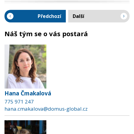
Předchozí
Další
Náš tým se o vás postará
Hana Čmakalová
775 971 247
hana.cmakalova@domus-global.cz