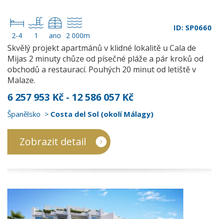
ID: SP0660
2-4
1
ano
2 000m
Skvělý projekt apartmánů v klidné lokalitě u Cala de
Mijas 2 minuty chůze od písečné pláže a pár kroků od
obchodů a restaurací. Pouhých 20 minut od letiště v
Malaze.
6 257 953 Kč - 12 586 057 Kč
Španělsko
Costa del Sol (okolí Málagy)
Zobrazit detail