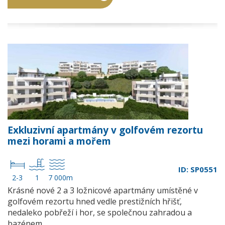
Exkluzivní apartmány v golfovém rezortu
mezi horami a mořem
ID: SP0551
2-3
1
7 000m
Krásné nové 2 a 3 ložnicové apartmány umístěné v
golfovém rezortu hned vedle prestižních hřišť,
nedaleko pobřeží i hor, se společnou zahradou a
bazénem…