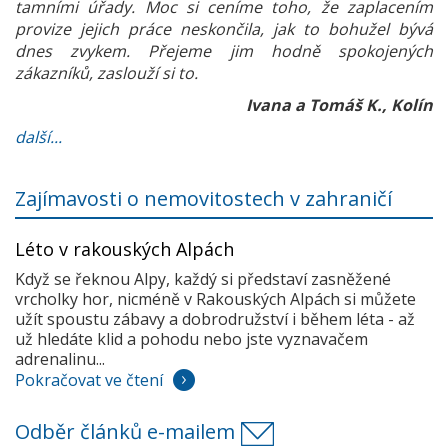
tamními úřady. Moc si ceníme toho, že zaplacením
provize jejich práce neskončila, jak to bohužel bývá
dnes zvykem. Přejeme jim hodně spokojených
zákazníků, zaslouží si to.
Ivana a Tomáš K., Kolín
další...
Zajímavosti o nemovitostech v zahraničí
Léto v rakouských Alpách
Když se řeknou Alpy, každý si představí zasněžené
vrcholky hor, nicméně v Rakouských Alpách si můžete
užít spoustu zábavy a dobrodružství i během léta - až
už hledáte klid a pohodu nebo jste vyznavačem
adrenalinu...
Pokračovat ve čtení
Odběr článků e-mailem