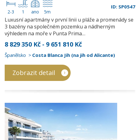
ID: SP0547
2-3
1
ano
5m
Luxusní apartmány v první linii u pláže a promenády se
3 bazény na společném pozemku a nádherným
výhledem na moře v Punta Prima…
8 829 350 Kč - 9 651 810 Kč
Španělsko
Costa Blanca Jih (na jih od Alicante)
Zobrazit detail