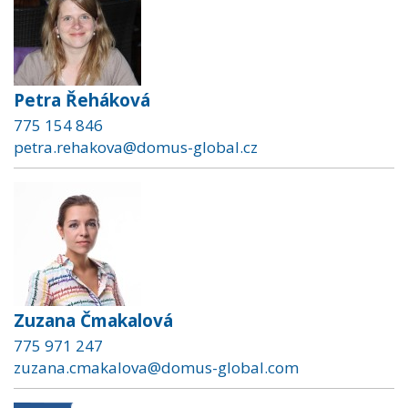
Petra Řeháková
775 154 846
petra.rehakova@domus-global.cz
Zuzana Čmakalová
775 971 247
zuzana.cmakalova@domus-global.com