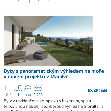
Byty s panoramatickým výhledem na moře
v novém projektu v Manilvě
ID: SP0666
2-4
1
ano
2 900m
Byty v rezidenčním komplexu s bazénem, spa a
tělocvičnou nabízejí dechberoucí výhled na Gibraltar a