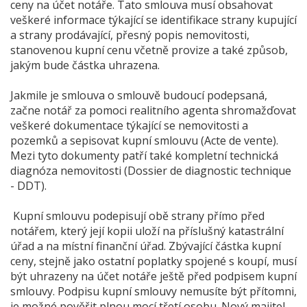
ceny na účet notáře. Tato smlouva musí obsahovat
veškeré informace týkající se identifikace strany kupující
a strany prodávající, přesný popis nemovitosti,
stanovenou kupní cenu včetně provize a také způsob,
jakým bude částka uhrazena.
Jakmile je smlouva o smlouvě budoucí podepsaná,
začne notář za pomoci realitního agenta shromažďovat
veškeré dokumentace týkající se nemovitosti a
pozemků a sepisovat kupní smlouvu (Acte de vente).
Mezi tyto dokumenty patří také kompletní technická
diagnóza nemovitosti (Dossier de diagnostic technique
- DDT).
Kupní smlouvu podepisují obě strany přímo před
notářem, který její kopii uloží na příslušný katastrální
úřad a na místní finanční úřad. Zbývající částka kupní
ceny, stejně jako ostatní poplatky spojené s koupí, musí
být uhrazeny na účet notáře ještě před podpisem kupní
smlouvy. Podpisu kupní smlouvy nemusíte být přítomni,
je možné pověřit plnou mocí třetí osobu. Nový majitel