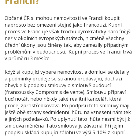
Francii?
Občané ČR si mohou nemovitosti ve Francii koupit
naprosto bez omezení stejně jako Francouzi. Kupní
proces ve Francii je však trochu byrokraticky náročnější
než v okolních evropských státech, nicméně všechny
úřední úkony jsou činěny tak, aby zamezily případným
problémům v budoucnosti. Kupní proces ve Francii trvá
v průměru 3 měsíce.
Když si kupující vybere nemovitost a domluví se detaily
a podmínky prodeje se stranou prodávající, dochází
obvykle k podpisu smlouvy o smlouvě budoucí
(francouzsky Compromis de vente). Smlouvu připraví
buď notář, nebo někdy také realitní kancelář, která
prodej zprostředkovává. Po podpisu této smlouvy mají
ještě obě strany sedmidenní lhůtu na vznesení námitek
a jiných požadavků. Po uplynutí této lhůta nesmí být již
smlouva měněna. Tato smlouva je závazná. Při jejím
podpisu skládá kupující zálohu ve výši 5-10% z kupní