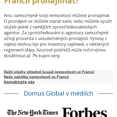
Francii pronajímat?
Ano, samozřejmě svoji nemovitost můžete pronajímat.
O pronájem se můžete starat sami, nebo můžete využít
služeb jedné z tamějších zprostředkovatelských
agentur. Za zprostředkování si agentury samozřejmě
účtují procenta z uskutečněných pronájmů. Výnosy z
nájmů mohou být pro investory zajímavé, v některých
regionech (Alpy, Azurové pobřeží) může roční výnos
dosáhnout až 7% kupní ceny.
Další otázky ohledně koupě nemovitosti ve Francii
Naše nabídka nemovitostí ve Francii
Kontaktujte nás
Domus Global v médiích