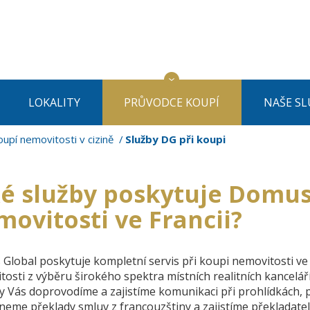
LOKALITY
PRŮVODCE KOUPÍ
NAŠE SL
upí nemovitosti v cizině
Služby DG při koupi
ké služby poskytuje Domus
ovitosti ve Francii?
Global poskytuje kompletní servis při koupi nemovitosti v
osti z výběru širokého spektra místních realitních kancelář
y Vás doprovodíme a zajistíme komunikaci při prohlídkách,
neme překlady smluv z francouzštiny a zajistíme překladatel