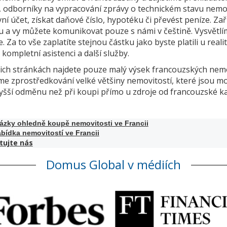
, odborníky na vypracování zprávy o technickém stavu nemovi
ní účet, získat daňové číslo, hypotéku či převést peníze. Z
 a vy můžete komunikovat pouze s námi v češtině. Vysvětlím
. Za to vše zaplatíte stejnou částku jako byste platili u realit
 kompletní asistenci a další služby.
ich stránkách najdete pouze malý výsek francouzských nem
e zprostředkování velké většiny nemovitostí, které jsou mo
 vyšší odměnu než při koupi přímo u zdroje od francouzské k
tázky ohledně koupě nemovitosti ve Francii
bídka nemovitostí ve Francii
tujte nás
Domus Global v médiích