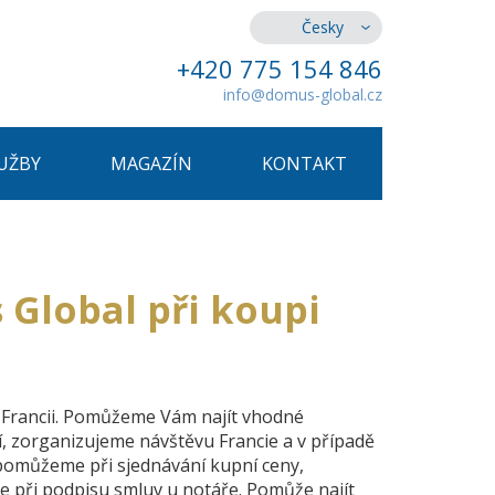
Česky
+420 775 154 846
info@domus-global.cz
UŽBY
MAGAZÍN
KONTAKT
 Global při koupi
e Francii. Pomůžeme Vám najít vhodné
í, zorganizujeme návštěvu Francie a v případě
 pomůžeme při sjednávání kupní ceny,
e při podpisu smluv u notáře. Pomůže najít