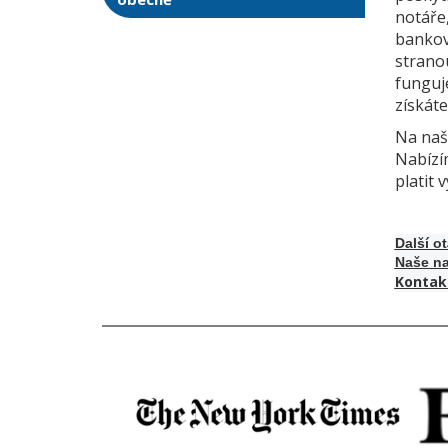
notáře
bankov
stranou
funguje
získáte
Na naš
Nabízím
platit
Další o
Naše na
Kontak