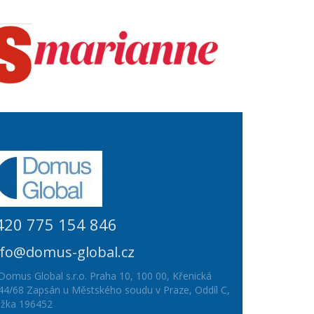
420 775 154 846
nfo@domus-global.cz
Domus Global s.r.o. Praha 10, 100 00, Křenická
44/68 Zapsán u Městského soudu v Praze, Oddíl C,
ožka 196452