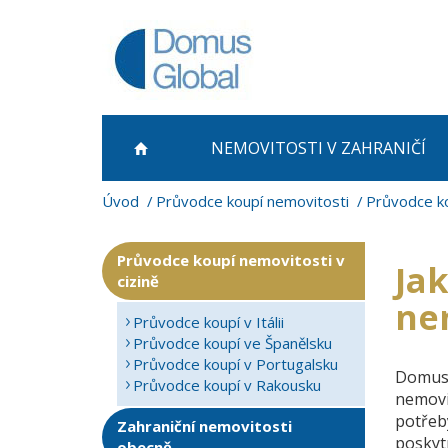
NEMOVITOSTI
V ZAHRANIČÍ
Úvod
Průvodce koupí nemovitosti
Průvodce ko
Průvodce koupí nemovitosti v
Ja
cizině
nem
Průvodce koupí v Itálii
Průvodce koupí ve Španělsku
Průvodce koupí v Portugalsku
Domus 
Průvodce koupí v Rakousku
nemovit
potřeb
Zahraniční nemovitosti
poskyt
obecně