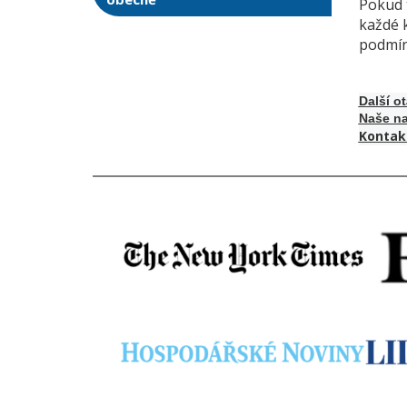
Pokud 
každé k
podmín
Další o
Naše na
Kontak