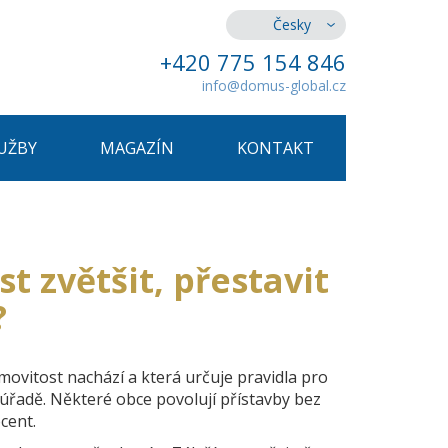
Česky
+420 775 154 846
info@domus-global.cz
UŽBY
MAGAZÍN
KONTAKT
 zvětšit, přestavit
?
movitost nachází a která určuje pravidla pro
 úřadě. Některé obce povolují přístavby bez
ocent.