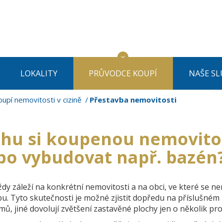
LOKALITY
PRŮVODCE KOUPÍ
NAŠE SL
upí nemovitosti v cizině
Přestavba nemovitosti
hu si koupenou nemovitost
bo vybudovat např. bazén
dy záleží na konkrétní nemovitosti a na obci, ve které se ne
u. Tyto skutečnosti je možné zjistit dopředu na příslušném
ů, jiné dovolují zvětšení zastavěné plochy jen o několik pr