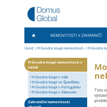
NEMOVITOSTI
V ZAHRANIČÍ
Úvod
Průvodce koupí nemovitosti
Průvodce ko
Průvodce koupí nemovitosti v
Mo
cizině
ne
Průvodce koupí v Itálii
Průvodce koupí ve Španělsku
Průvodce koupí v Portugalsku
Toto vž
Průvodce koupí v Rakousku
výstavb
problém
Zahraniční nemovitosti
obecně