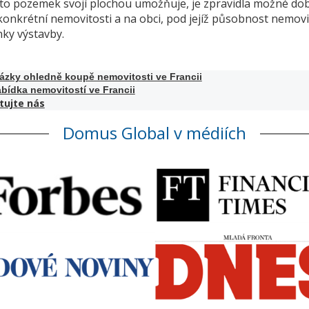
to pozemek svojí plochou umožňuje, je zpravidla možné do
onkrétní nemovitosti a na obci, pod jejíž působnost nemovito
ky výstavby.
tázky ohledně koupě nemovitosti ve Francii
bídka nemovitostí ve Francii
tujte nás
Domus Global v médiích