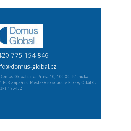
420 775 154 846
nfo@domus-global.cz
Domus Global s.r.o. Praha 10, 100 00, Křenická
44/68 Zapsán u Městského soudu v Praze, Oddíl C,
ožka 196452