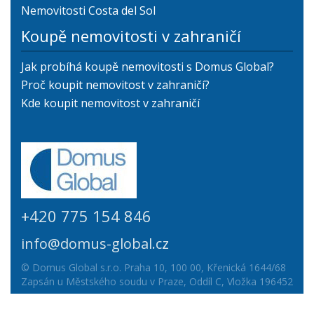
Nemovitosti Costa del Sol
Koupě nemovitosti v zahraničí
Jak probíhá koupě nemovitosti s Domus Global?
Proč koupit nemovitost v zahraničí?
Kde koupit nemovitost v zahraničí
+420 775 154 846
info@domus-global.cz
© Domus Global s.r.o. Praha 10, 100 00, Křenická 1644/68
Zapsán u Městského soudu v Praze, Oddíl C, Vložka 196452