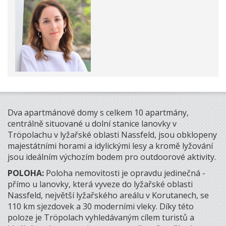
Dva apartmánové domy s celkem 10 apartmány,
centrálně situované u dolní stanice lanovky v
Tröpolachu v lyžařské oblasti Nassfeld, jsou obklopeny
majestátními horami a idylickými lesy a kromě lyžování
jsou ideálním výchozím bodem pro outdoorové aktivity.
POLOHA:
Poloha nemovitosti je opravdu jedinečná -
přímo u lanovky, která vyveze do lyžařské oblasti
Nassfeld, největší lyžařského areálu v Korutanech, se
110 km sjezdovek a 30 moderními vleky. Díky této
poloze je Tröpolach vyhledávaným cílem turistů a