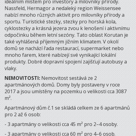
ideálním místem pro investory a milovníky přírody.
Nassfeld, Hermagor a nedaleký region Weissensee
nabízí mnoho různých aktivit pro milovníky přírody a
sportu. Turistické stezky, stezky pro horská kola,
cyklostezky a krásná jezera zvou k lenošení i aktivnímu
odpočinku během letní sezóny. Tato oblast Korutan je
také vyhlášená příjemným jižním klimatem. V okolí
domů se nachází řada restaurací, supermarket nebo
mnoho farem, které nabízejí své vynikající lokální
produkty. Dobré dopravní spojení zajišťují autobusy a
vlaky.
NEMOVITOSTI:
Nemovitost sestává ze 2
apartmánových domů. Domy byly postaveny v roce
2017 a jsou umístěny na pozemku o velikosti cca 3087
m².
Apartmánový dům č.1 se skládá celkem ze 6 apartmánů
pro 2 až 6 osob:
- 3 apartmány o velikosti cca 45 m² pro 2–4 osoby.
- 3 apartmány o velikosti cca 60 m² pro 4–6 osob.