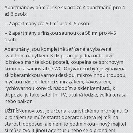
Apartmánový dům č. 2 se skládá ze 4 apartmánů pro 4
až 6 osob:
– 2 apartmány cca 50 m² pro 4–5 osob.
– 2 apartmány s finskou saunou cca 58 m² pro 4–5
osob.
Apartmány jsou kompletně zařízené a vybavené
kvalitním nábytkem. K dispozici je jedna nebo dvě
ložnice s manželskou postelí, koupelna se sprchovým
koutem a samostatné WC. Obývací kuchyň je vybavena
sklokeramickou varnou deskou, mikrovlnnou troubou,
myčkou nádobí, lednicí s mrazákem, kávovarem,
rychlovarnou konvicí, nádobím a sklenicemi atd., k
dispozici je také satelitní TV, útulná lodžie, velká terasa
nebo balkon.
UŽITÍ:
Nemovitost je určena k turistickému pronájmu. O
pronájem se může starat operátor, která jej měl na
starosti doposud, ale není to podmínkou - nový majitel
si může zvolit jinou agenturu nebo se o pronájem