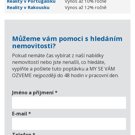
Reality v Portugalsku
Výnos až 10% ročně
Reality v Rakousku
Výnos až 12% ročně
Můžeme vám pomoci s hledáním
nemovitosti?
Pokud nemáte čas vybírat z naší nabídky
nemovitostí nebo jste nenašli, co hledáte,
vyplňte a pošlete tuto poptávku a MY SE VÁM
OZVEME nejpozději do 48 hodin v pracovní den.
Jméno a příjmení
*
E-mail
*
Telefon
*