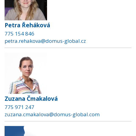
Petra Řeháková
775 154 846
petra.rehakova@domus-global.cz
Zuzana Čmakalová
775 971 247
zuzana.cmakalova@domus-global.com