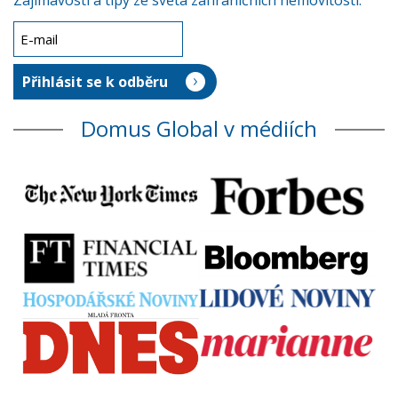
Zajímavosti a tipy ze světa zahraničních nemovitostí.
Domus Global v médiích