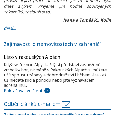
provize jejich práce neskončila, jak to bohužel bývá
dnes zvykem. Přejeme jim hodně spokojených
zákazníků, zaslouží si to.
Ivana a Tomáš K., Kolín
další...
Zajímavosti o nemovitostech v zahraničí
Léto v rakouských Alpách
Když se řeknou Alpy, každý si představí zasněžené
vrcholky hor, nicméně v Rakouských Alpách si můžete
užít spoustu zábavy a dobrodružství i během léta - až
už hledáte klid a pohodu nebo jste vyznavačem
adrenalinu...
Pokračovat ve čtení
Odběr článků e-mailem