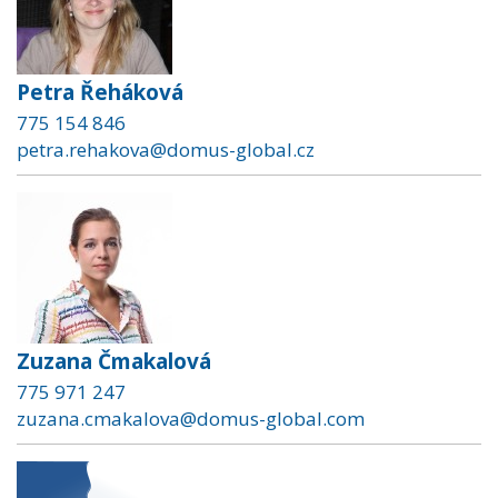
Petra Řeháková
775 154 846
petra.rehakova@domus-global.cz
Zuzana Čmakalová
775 971 247
zuzana.cmakalova@domus-global.com