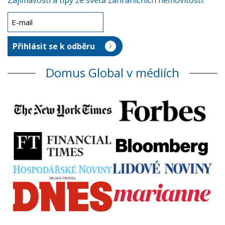
Zajímavosti a tipy ze světa zahraničních nemovitostí.
Domus Global v médiích