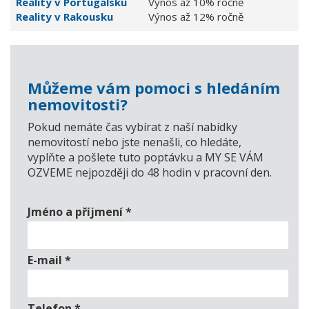
Reality v Portugalsku
Výnos až 10% ročně
Reality v Rakousku
Výnos až 12% ročně
Můžeme vám pomoci s hledáním
nemovitosti?
Pokud nemáte čas vybírat z naší nabídky
nemovitostí nebo jste nenašli, co hledáte,
vyplňte a pošlete tuto poptávku a MY SE VÁM
OZVEME nejpozději do 48 hodin v pracovní den.
Jméno a příjmení
*
E-mail
*
Telefon
*