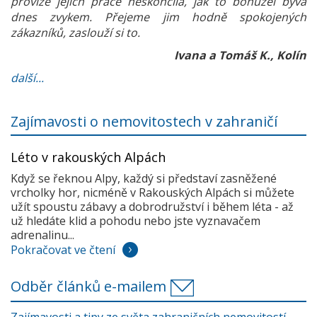
provize jejich práce neskončila, jak to bohužel bývá
dnes zvykem. Přejeme jim hodně spokojených
zákazníků, zaslouží si to.
Ivana a Tomáš K., Kolín
další...
Zajímavosti o nemovitostech v zahraničí
Léto v rakouských Alpách
Když se řeknou Alpy, každý si představí zasněžené
vrcholky hor, nicméně v Rakouských Alpách si můžete
užít spoustu zábavy a dobrodružství i během léta - až
už hledáte klid a pohodu nebo jste vyznavačem
adrenalinu...
Pokračovat ve čtení
Odběr článků e-mailem