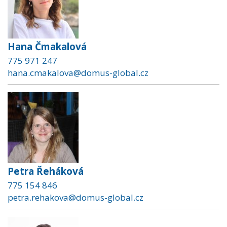
Hana Čmakalová
775 971 247
hana.cmakalova@domus-global.cz
Petra Řeháková
775 154 846
petra.rehakova@domus-global.cz