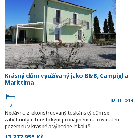
Krásný dům využívaný jako B&B, Campiglia
Marittima
ID: IT1514
8
Nedávno zrekonstruovaný toskánský dům se
zaběhnutým turistickým pronájmem na rovinatém
pozemku v krásné a výhodné lokalitě...
13 272 955 Kč