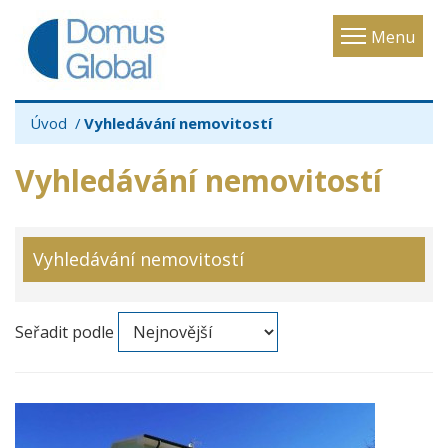
Toggle
Menu
navigatio
Úvod
Vyhledávání nemovitostí
Vyhledávání nemovitostí
Vyhledávání nemovitostí
Seřadit podle