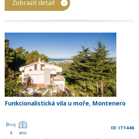
Zobrazit detail
Funkcionalistická vila u moře, Montenero
ID: IT1446
4
ano