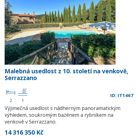
Malebná usedlost z 10. století na venkově,
Serrazzano
ID: IT1467
2
1
Výjimečná usedlost s nádherným panoramatickým
výhledem, soukromým bazénem a rybníkem na
venkově v Serrazzano.
14 316 350 Kč