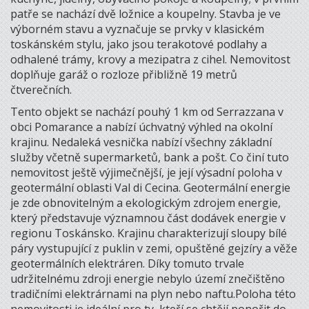
patře se nachází dvě ložnice a koupelny. Stavba je ve
výborném stavu a vyznačuje se prvky v klasickém
toskánském stylu, jako jsou terakotové podlahy a
odhalené trámy, krovy a mezipatra z cihel. Nemovitost
doplňuje garáž o rozloze přibližně 19 metrů
čtverečních.
Tento objekt se nachází pouhý 1 km od Serrazzana v
obci Pomarance a nabízí úchvatný výhled na okolní
krajinu. Nedaleká vesnička nabízí všechny základní
služby včetně supermarketů, bank a pošt. Co činí tuto
nemovitost ještě výjimečnější, je její výsadní poloha v
geotermální oblasti Val di Cecina. Geotermální energie
je zde obnovitelným a ekologickým zdrojem energie,
který představuje významnou část dodávek energie v
regionu Toskánsko. Krajinu charakterizují sloupy bílé
páry vystupující z puklin v zemi, opuštěné gejzíry a věže
geotermálních elektráren. Díky tomuto trvale
udržitelnému zdroji energie nebylo území znečištěno
tradičními elektrárnami na plyn nebo naftu.Poloha této