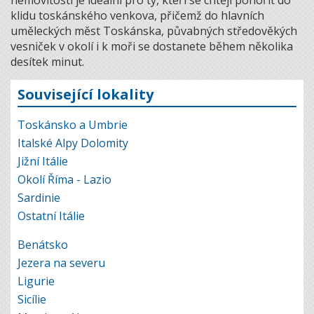
nemovitosti je ideální pro ty, kteří se chtějí ponořit do
klidu toskánského venkova, přičemž do hlavních
uměleckých měst Toskánska, půvabných středověkých
vesniček v okolí i k moři se dostanete během několika
desítek minut.
Související lokality
Toskánsko a Umbrie
Italské Alpy Dolomity
Jižní Itálie
Okolí Říma - Lazio
Sardinie
Ostatní Itálie
Benátsko
Jezera na severu
Ligurie
Sicílie