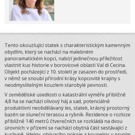
Tento okouzlující statek s charakteristickým kamenným
obydlím, který se nachází na malebném
panoramatickém kopci, nabízí jedinečnou příležitost
vlastnit kus historie v borovicové oblasti Val di Cecina.
Objekt pocházející z 10. století je zasazen do prostředí,
v němž se snoubí přírodní krásy kopcovité krajiny s
neodmyslitelným kouzlem starobylé pevnosti.
V zemědělské usedlosti o katastrální výměře přibližně
4,8 ha se nachází olivový háj a sad, potenciálně
produktivní neobdělávaný les, statek, krásný prostorný
bazén se sluneční terasou a rybník. Rezidence o rozloze
přibližně 140 metrů čtverečních se rozkládá na dvou
úrovních: v přízemí se nachází obytná část sestávající z
kuchyně, jídelny, obývacího pokoje a koupelny; v prvním