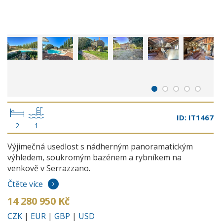
ID: IT1467
2
1
Výjimečná usedlost s nádherným panoramatickým
výhledem, soukromým bazénem a rybníkem na
venkově v Serrazzano.
Čtěte více
14 280 950 Kč
CZK
|
EUR
|
GBP
|
USD