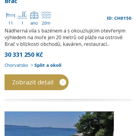
Brač
ID: CH0150
11
1
ano
20m
Nádherná vila s bazénem a s okouzlujícím otevřeným
výhledem na moře jen 20 metrů od pláže na ostrově
Brač v blízkosti obchodů, kaváren, restaurací...
30 331 250 Kč
Chorvatsko
Split a okolí
Zobrazit detail