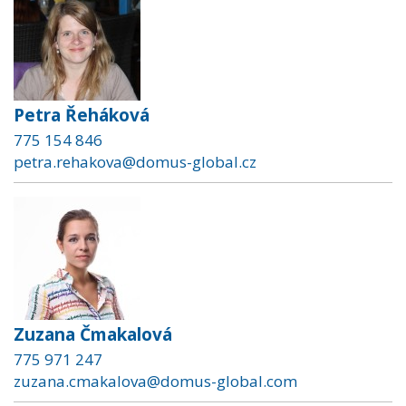
Petra Řeháková
775 154 846
petra.rehakova@domus-global.cz
Zuzana Čmakalová
775 971 247
zuzana.cmakalova@domus-global.com