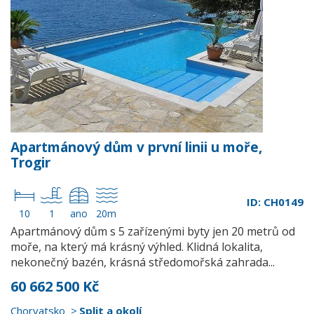
Apartmánový dům v první linii u moře,
Trogir
ID: CH0149
10
1
ano
20m
Apartmánový dům s 5 zařízenými byty jen 20 metrů od
moře, na který má krásný výhled. Klidná lokalita,
nekonečný bazén, krásná středomořská zahrada...
60 662 500 Kč
Chorvatsko
Split a okolí