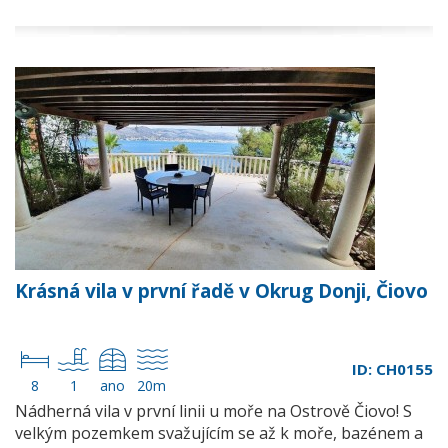
Krásná vila v první řadě v Okrug Donji, Čiovo
ID: CH0155
8
1
ano
20m
Nádherná vila v první linii u moře na Ostrově Čiovo! S
velkým pozemkem svažujícím se až k moře, bazénem a