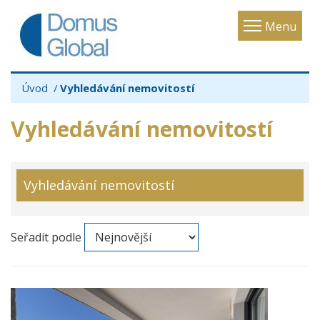
Toggle
Menu
navigatio
Úvod
Vyhledávání nemovitostí
Vyhledávání nemovitostí
Vyhledávání nemovitostí
Seřadit podle