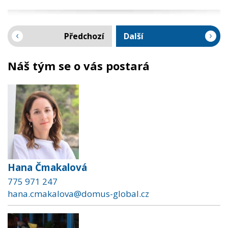
Předchozí
Další
Náš tým se o vás postará
Hana Čmakalová
775 971 247
hana.cmakalova@domus-global.cz