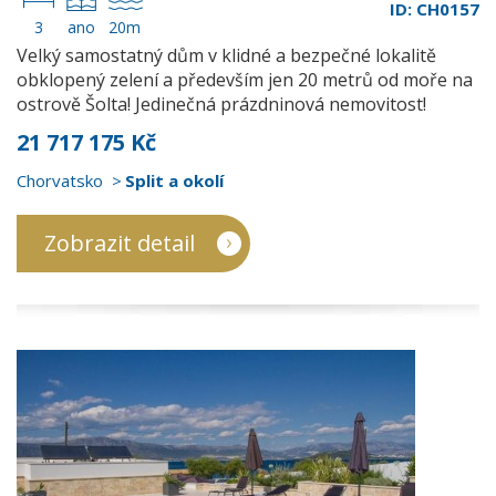
ID: CH0157
3
ano
20m
Velký samostatný dům v klidné a bezpečné lokalitě
obklopený zelení a především jen 20 metrů od moře na
ostrově Šolta! Jedinečná prázdninová nemovitost!
21 717 175 Kč
Chorvatsko
Split a okolí
Zobrazit detail