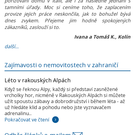
pořizování domu v Itálii, ale i za následné jednání s
tamními úřady. Moc si ceníme toho, že zaplacením
provize jejich práce neskončila, jak to bohužel bývá
dnes zvykem. Přejeme jim hodně spokojených
zákazníků, zaslouží si to.
Ivana a Tomáš K., Kolín
další...
Zajímavosti o nemovitostech v zahraničí
Léto v rakouských Alpách
Když se řeknou Alpy, každý si představí zasněžené
vrcholky hor, nicméně v Rakouských Alpách si můžete
užít spoustu zábavy a dobrodružství i během léta - až
už hledáte klid a pohodu nebo jste vyznavačem
adrenalinu...
Pokračovat ve čtení