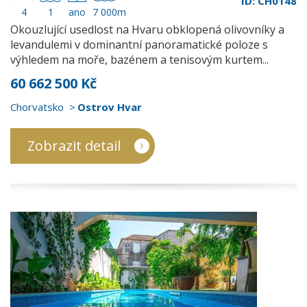
ID: CH0148
4
1
ano
7 000m
Okouzlující usedlost na Hvaru obklopená olivovníky a
levandulemi v dominantní panoramatické poloze s
výhledem na moře, bazénem a tenisovým kurtem...
60 662 500 Kč
Chorvatsko
Ostrov Hvar
Zobrazit detail