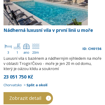
Nádherná luxusní vila v první linii u moře
ID: CH0156
3
1
ano
20m
Luxusní vila s bazénem a nádherným výhledem na moře
v oblasti Trogir/Čiovo - moře je jen 20 m od domu,
který je oázou klidu a soukromí
23 051 750 Kč
Chorvatsko
Split a okolí
Zobrazit detail