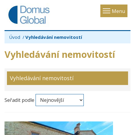
Toggle
Menu
navigatio
Úvod
Vyhledávání nemovitostí
Vyhledávání nemovitostí
Vyhledávání nemovitostí
Seřadit podle