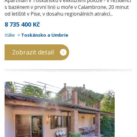
Apartmán v Toskánsku v exkluzivní poloze - v rezidenci
s bazénem v první linii u moře v Calambrone, 20 minut
od letiště v Pise, v dosahu regionálních atrakcí...
8 735 400 Kč
Itálie
Toskánsko a Umbrie
Zobrazit detail