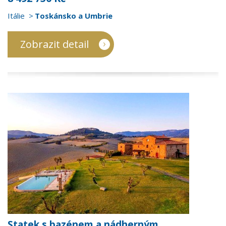
Itálie
Toskánsko a Umbrie
Zobrazit detail
Statek s bazénem a nádherným