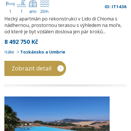
ID: IT1436
1
1
ano
20m
Hezký apartmán po rekonstrukci v Lido di Chioma s
nádhernou, prostornou terasou s výhledem na moře,
od které je byt vzdálen doslova jen pár kroků...
8 492 750 Kč
Itálie
Toskánsko a Umbrie
Zobrazit detail