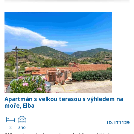
Apartmán s velkou terasou s výhledem na
moře, Elba
ID: IT1129
2
ano