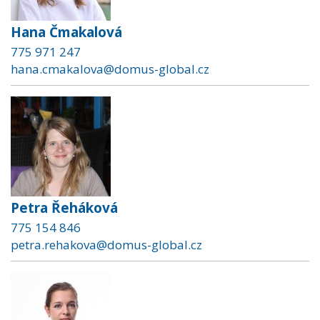
Hana Čmakalová
775 971 247
hana.cmakalova@domus-global.cz
Petra Řeháková
775 154 846
petra.rehakova@domus-global.cz