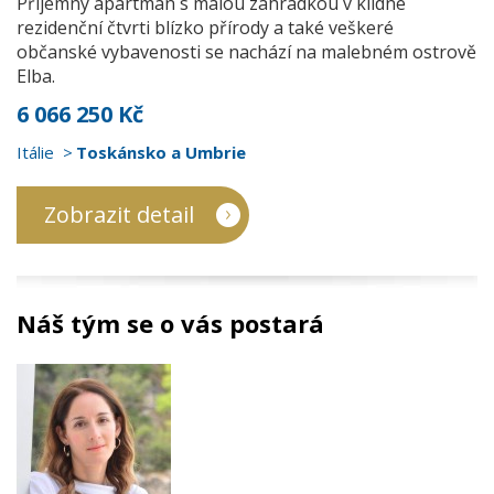
Příjemný apartmán s malou zahrádkou v klidné
rezidenční čtvrti blízko přírody a také veškeré
občanské vybavenosti se nachází na malebném ostrově
Elba.
6 066 250 Kč
Itálie
Toskánsko a Umbrie
Zobrazit detail
Náš tým se o vás postará