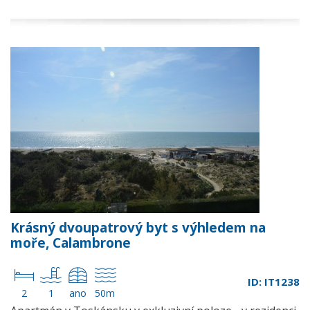
Krásný dvoupatrový byt s výhledem na
moře, Calambrone
ID: IT1238
2
1
ano
50m