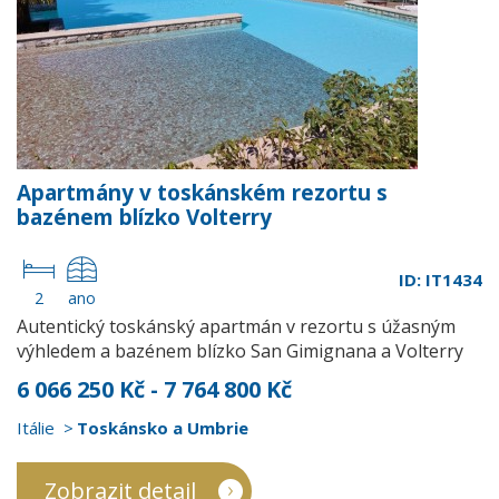
Apartmány v toskánském rezortu s
bazénem blízko Volterry
ID: IT1434
2
ano
Autentický toskánský apartmán v rezortu s úžasným
výhledem a bazénem blízko San Gimignana a Volterry
6 066 250 Kč - 7 764 800 Kč
Itálie
Toskánsko a Umbrie
Zobrazit detail