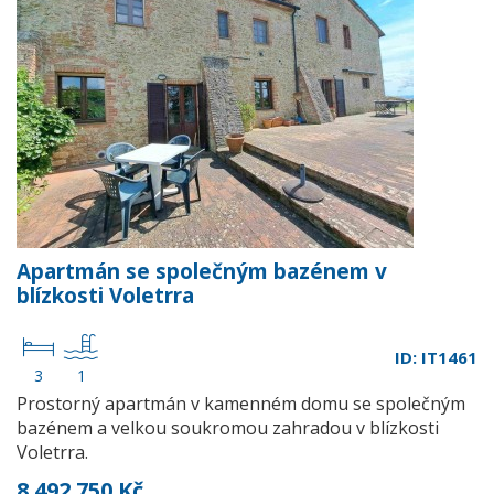
Apartmán se společným bazénem v
blízkosti Voletrra
ID: IT1461
3
1
Prostorný apartmán v kamenném domu se společným
bazénem a velkou soukromou zahradou v blízkosti
Voletrra.
8 492 750 Kč