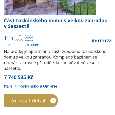
Část toskánského domu s velkou zahradou
v Sassettě
ID: IT1172
2
1
14 000m
Na prodej je apartmán v části typického toskánského
domu s velkou zahradou. Komplex s bazénem se
nachází v krásné přírodě 3 km od půvabné vesnice
Sassetta.
7 740 535 Kč
Itálie
Toskánsko a Umbrie
Zobrazit detail