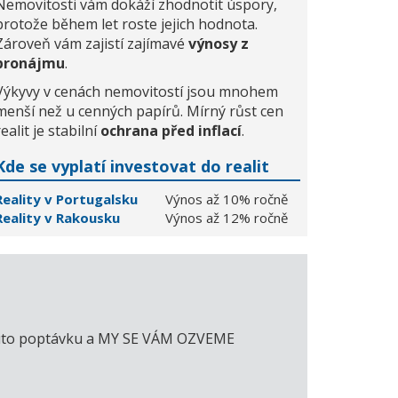
Nemovitosti vám dokáží zhodnotit úspory,
protože během let roste jejich hodnota.
Zároveň vám zajistí zajímavé
výnosy z
pronájmu
.
Výkyvy v cenách nemovitostí jsou mnohem
menší než u cenných papírů. Mírný růst cen
realit je stabilní
ochrana před inflací
.
Kde se vyplatí investovat do realit
Reality v Portugalsku
Výnos až 10% ročně
Reality v Rakousku
Výnos až 12% ročně
e tuto poptávku a MY SE VÁM OZVEME