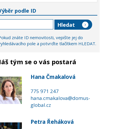
Výběr podle ID
Pokud znáte ID nemovitosti, vepište jej do
vyhledávacího pole a potvrďte tlačítkem HLEDAT.
áš tým se o vás postará
Hana Čmakalová
775 971 247
hana.cmakalova@domus-
global.cz
Petra Řeháková