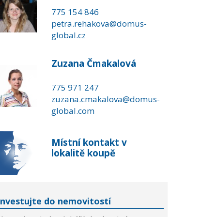
775 154 846
petra.rehakova@domus-
global.cz
Zuzana Čmakalová
775 971 247
zuzana.cmakalova@domus-
global.com
Místní kontakt v
lokalitě koupě
Investujte do nemovitostí