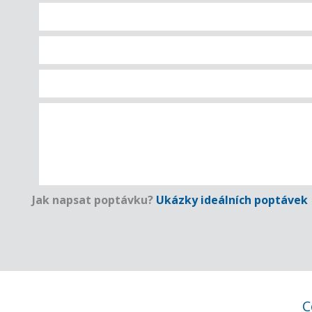
Jak napsat poptávku?
Ukázky ideálních poptávek
C