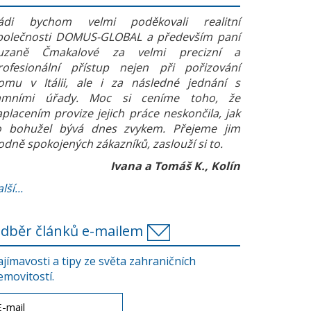
ádi bychom velmi poděkovali realitní
polečnosti DOMUS-GLOBAL a především paní
uzaně Čmakalové za velmi precizní a
rofesionální přístup nejen při pořizování
omu v Itálii, ale i za následné jednání s
amními úřady. Moc si ceníme toho, že
aplacením provize jejich práce neskončila, jak
o bohužel bývá dnes zvykem. Přejeme jim
odně spokojených zákazníků, zaslouží si to.
Ivana a Tomáš K., Kolín
lší...
dběr článků e-mailem
ajímavosti a tipy ze světa zahraničních
emovitostí.