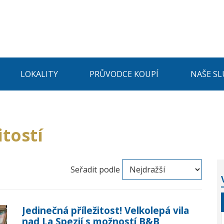
LOKALITY
PRŮVODCE KOUPÍ
NAŠE SL
tostí
Seřadit podle
Jedinečná příležitost! Velkolepá vila
nad La Spezií s možností B&B