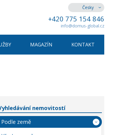
Česky
+420 775 154 846
info@domus-global.cz
UŽBY
MAGAZÍN
KONTAKT
Vyhledávání nemovitostí
Podle země