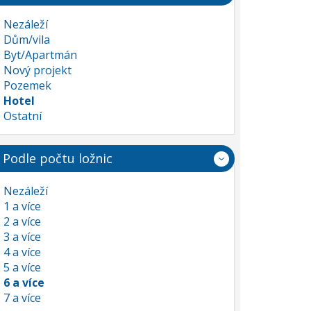
Nezáleží
Dům/vila
Byt/Apartmán
Nový projekt
Pozemek
Hotel
Ostatní
Podle počtu ložnic
Nezáleží
1 a více
2 a více
3 a více
4 a více
5 a více
6 a více
7 a více