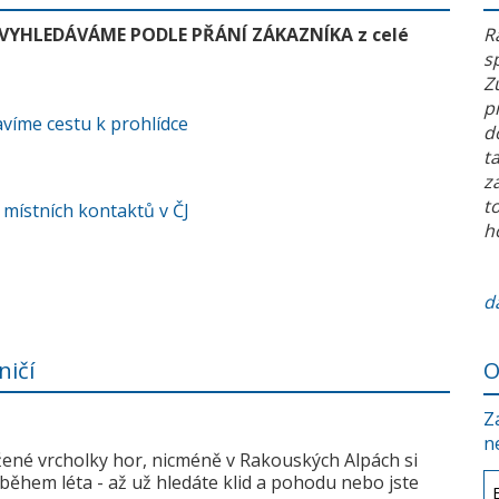
 VYHLEDÁVÁME PODLE PŘÁNÍ ZÁKAZNÍKA z celé
R
s
Z
p
víme cestu k prohlídce
d
t
z
t
 místních kontaktů v ČJ
h
da
ničí
O
Z
n
žené vrcholky hor, nicméně v Rakouských Alpách si
během léta - až už hledáte klid a pohodu nebo jste