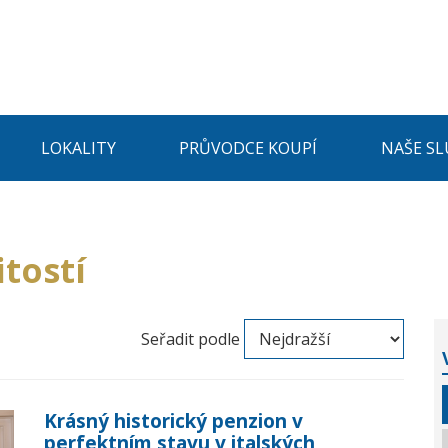
LOKALITY
PRŮVODCE KOUPÍ
NAŠE SL
tostí
Seřadit podle
Krásný historický penzion v
perfektním stavu v italských