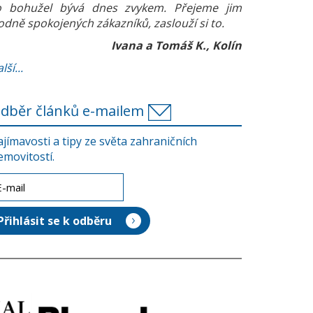
o bohužel bývá dnes zvykem. Přejeme jim
odně spokojených zákazníků, zaslouží si to.
Ivana a Tomáš K., Kolín
lší...
dběr článků e-mailem
ajímavosti a tipy ze světa zahraničních
emovitostí.