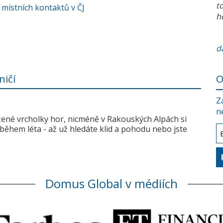
t
 místních kontaktů v ČJ
h
da
ničí
O
Z
n
žené vrcholky hor, nicméně v Rakouských Alpách si
během léta - až už hledáte klid a pohodu nebo jste
Domus Global v médiích