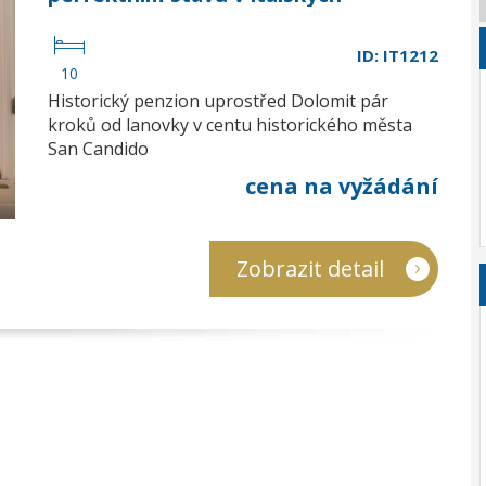
Dolomitech
ID: IT1212
10
Historický penzion uprostřed Dolomit pár
kroků od lanovky v centu historického města
San Candido
cena na vyžádání
Zobrazit detail