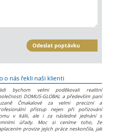
o o nás řekli naši klienti
ádi bychom velmi poděkovali realitní
polečnosti DOMUS-GLOBAL a především paní
uzaně Čmakalové za velmi precizní a
rofesionální přístup nejen při pořizování
omu v Itálii, ale i za následné jednání s
amními úřady. Moc si ceníme toho, že
aplacením provize jejich práce neskončila, jak