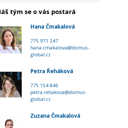
áš tým se o vás postará
Hana Čmakalová
775 971 247
hana.cmakalova@domus-
global.cz
Petra Řeháková
775 154 846
petra.rehakova@domus-
global.cz
Zuzana Čmakalová