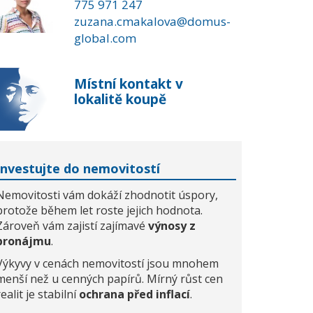
775 971 247
zuzana.cmakalova@domus-
global.com
Místní kontakt v
lokalitě koupě
Investujte do nemovitostí
Nemovitosti vám dokáží zhodnotit úspory,
protože během let roste jejich hodnota.
Zároveň vám zajistí zajímavé
výnosy z
pronájmu
.
Výkyvy v cenách nemovitostí jsou mnohem
menší než u cenných papírů. Mírný růst cen
realit je stabilní
ochrana před inflací
.