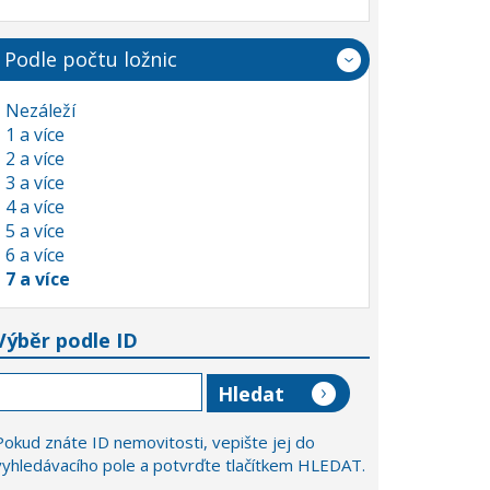
Podle počtu ložnic
Nezáleží
1 a více
2 a více
3 a více
4 a více
5 a více
6 a více
7 a více
Výběr podle ID
Pokud znáte ID nemovitosti, vepište jej do
vyhledávacího pole a potvrďte tlačítkem HLEDAT.