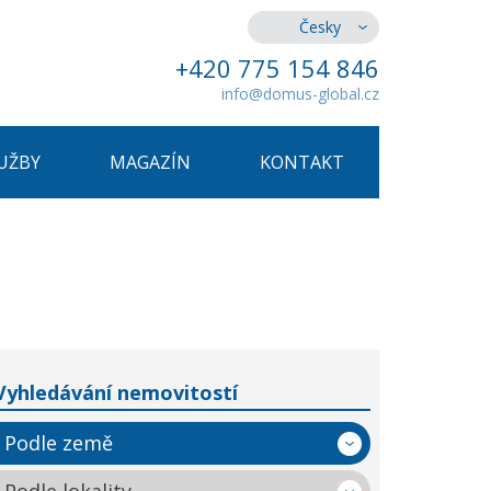
Česky
+420 775 154 846
info@domus-global.cz
UŽBY
MAGAZÍN
KONTAKT
Vyhledávání nemovitostí
Podle země