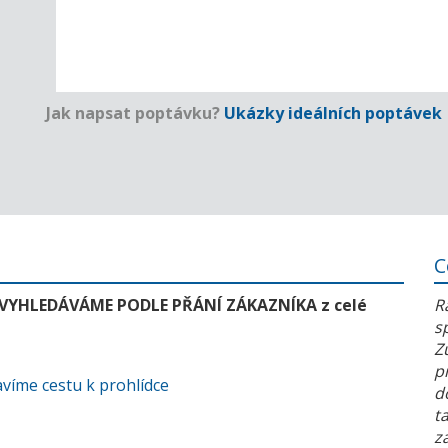
Jak napsat poptávku?
Ukázky ideálních poptávek
C
 VYHLEDÁVÁME PODLE PŘÁNÍ ZÁKAZNÍKA z celé
R
s
Z
p
víme cestu k prohlídce
d
t
z