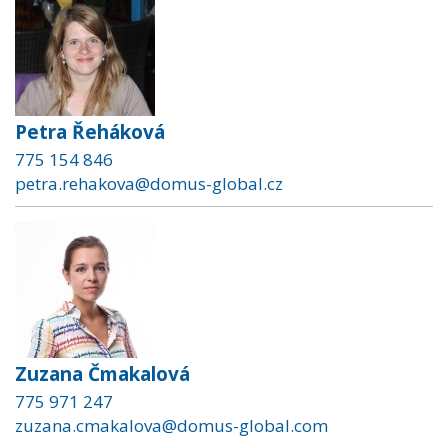
Petra Řeháková
775 154 846
petra.rehakova@domus-global.cz
Zuzana Čmakalová
775 971 247
zuzana.cmakalova@domus-global.com