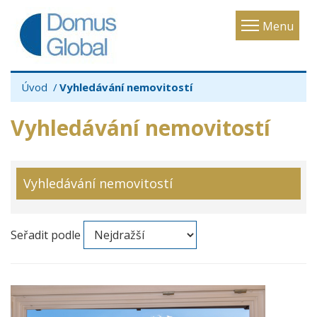
Toggle
Menu
navigatio
Úvod
Vyhledávání nemovitostí
Vyhledávání nemovitostí
Vyhledávání nemovitostí
Seřadit podle