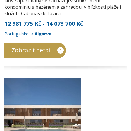
Nové apartmány se nacházejí v soukromém
kondominiu s bazénem a zahradou, v blízkosti pláže i
služeb, Cabanas deTavira.
12 981 775 Kč - 14 073 700 Kč
Portugalsko
Algarve
Zobrazit detail