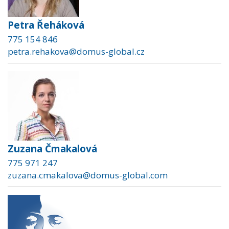
Petra Řeháková
775 154 846
petra.rehakova@domus-global.cz
Zuzana Čmakalová
775 971 247
zuzana.cmakalova@domus-global.com