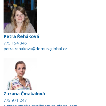
Petra Řeháková
775 154 846
petra.rehakova@domus-global.cz
Zuzana Čmakalová
775 971 247
zuzana.cmakalova@domus-global.com