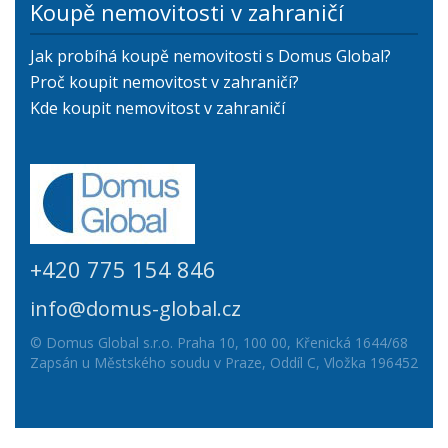
Koupě nemovitosti v zahraničí
Jak probíhá koupě nemovitosti s Domus Global?
Proč koupit nemovitost v zahraničí?
Kde koupit nemovitost v zahraničí
+420 775 154 846
info@domus-global.cz
© Domus Global s.r.o. Praha 10, 100 00, Křenická 1644/68
Zapsán u Městského soudu v Praze, Oddíl C, Vložka 196452