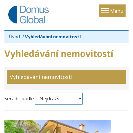
Toggle
Menu
navigatio
Úvod
Vyhledávání nemovitostí
Vyhledávání nemovitostí
Vyhledávání nemovitostí
Seřadit podle