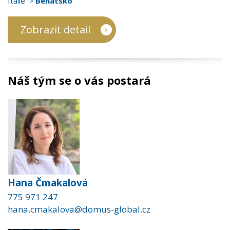
Itálie
Benátsko
Zobrazit detail
Náš tým se o vás postará
Hana Čmakalová
775 971 247
hana.cmakalova@domus-global.cz