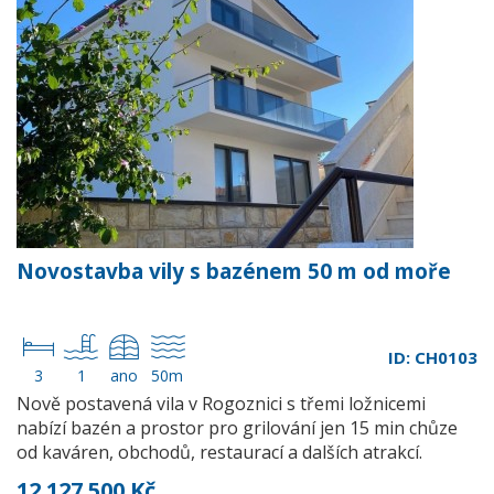
Novostavba vily s bazénem 50 m od moře
ID: CH0103
3
1
ano
50m
Nově postavená vila v Rogoznici s třemi ložnicemi
nabízí bazén a prostor pro grilování jen 15 min chůze
od kaváren, obchodů, restaurací a dalších atrakcí.
12 127 500 Kč