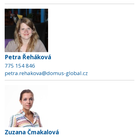
Petra Řeháková
775 154 846
petra.rehakova@domus-global.cz
Zuzana Čmakalová