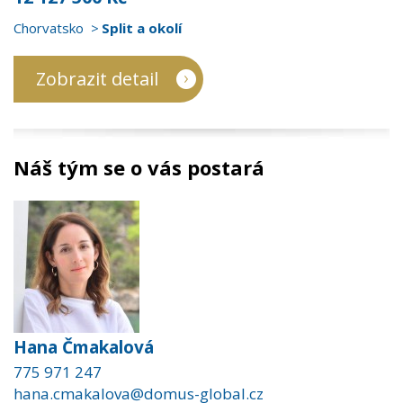
Chorvatsko
Split a okolí
Zobrazit detail
Náš tým se o vás postará
Hana Čmakalová
775 971 247
hana.cmakalova@domus-global.cz