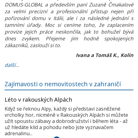
DOMUS-GLOBAL a především paní Zuzaně Čmakalové
za velmi precizní a profesionální přístup nejen při
pořizování domu v Itálii, ale i za následné jednání s
tamními úřady. Moc si ceníme toho, že zaplacením
provize jejich práce neskončila, jak to bohužel bývá
dnes zvykem. Přejeme jim hodně spokojených
zákazníků, zaslouží si to.
Ivana a Tomáš K., Kolín
další...
Zajímavosti o nemovitostech v zahraničí
Léto v rakouských Alpách
Když se řeknou Alpy, každý si představí zasněžené
vrcholky hor, nicméně v Rakouských Alpách si můžete
užít spoustu zábavy a dobrodružství i během léta - až
už hledáte klid a pohodu nebo jste vyznavačem
adrenalinu...