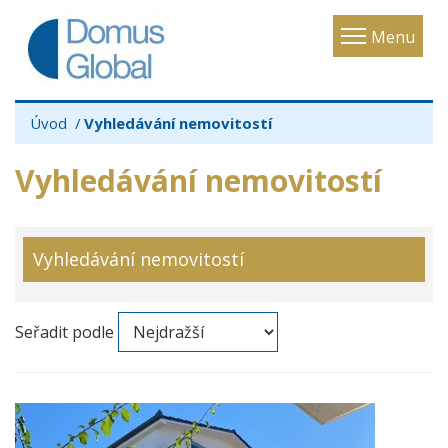
Toggle
Menu
navigatio
Úvod
Vyhledávání nemovitostí
Vyhledávání nemovitostí
Vyhledávání nemovitostí
Seřadit podle