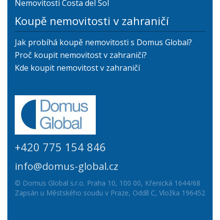
Nemovitosti Costa del Sol
Koupě nemovitosti v zahraničí
Jak probíhá koupě nemovitosti s Domus Global?
Proč koupit nemovitost v zahraničí?
Kde koupit nemovitost v zahraničí
+420 775 154 846
info@domus-global.cz
© Domus Global s.r.o. Praha 10, 100 00, Křenická 1644/68
Zapsán u Městského soudu v Praze, Oddíl C, Vložka 196452