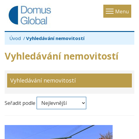
Toggle
Menu
navigatio
Úvod
Vyhledávání nemovitostí
Vyhledávání nemovitostí
Vyhledávání nemovitostí
Seřadit podle