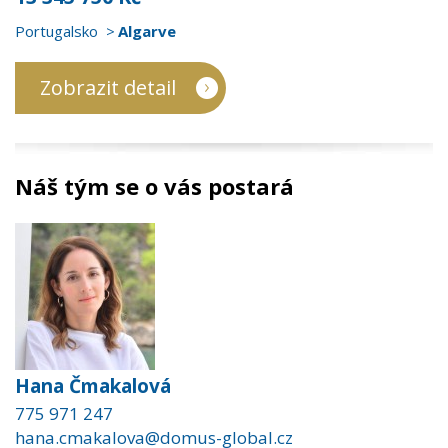
Portugalsko
Algarve
Zobrazit detail
Náš tým se o vás postará
Hana Čmakalová
775 971 247
hana.cmakalova@domus-global.cz