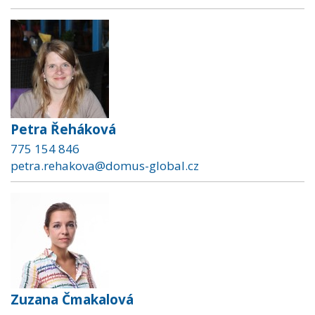
Petra Řeháková
775 154 846
petra.rehakova@domus-global.cz
Zuzana Čmakalová