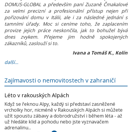
DOMUS-GLOBAL a především paní Zuzaně Čmakalové
za velmi precizní a profesionální přístup nejen při
pořizování domu v Itálii, ale i za následné jednání s
tamními úřady. Moc si ceníme toho, že zaplacením
provize jejich práce neskončila, jak to bohužel bývá
dnes zvykem. Přejeme jim hodně spokojených
zákazníků, zaslouží si to.
Ivana a Tomáš K., Kolín
další...
Zajímavosti o nemovitostech v zahraničí
Léto v rakouských Alpách
Když se řeknou Alpy, každý si představí zasněžené
vrcholky hor, nicméně v Rakouských Alpách si můžete
užít spoustu zábavy a dobrodružství i během léta - až
už hledáte klid a pohodu nebo jste vyznavačem
adrenalinu...