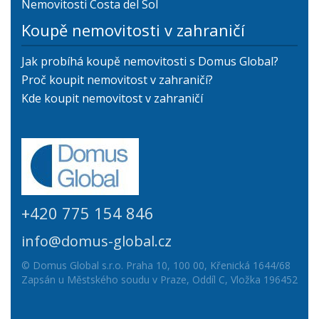
Nemovitosti Costa del Sol
Koupě nemovitosti v zahraničí
Jak probíhá koupě nemovitosti s Domus Global?
Proč koupit nemovitost v zahraničí?
Kde koupit nemovitost v zahraničí
+420 775 154 846
info@domus-global.cz
© Domus Global s.r.o. Praha 10, 100 00, Křenická 1644/68
Zapsán u Městského soudu v Praze, Oddíl C, Vložka 196452