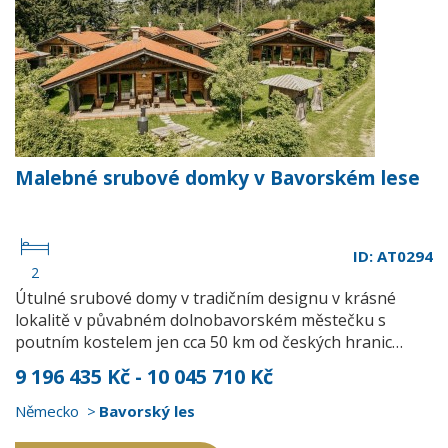
Malebné srubové domky v Bavorském lese
ID: AT0294
2
Útulné srubové domy v tradičním designu v krásné
lokalitě v půvabném dolnobavorském městečku s
poutním kostelem jen cca 50 km od českých hranic…
9 196 435 Kč - 10 045 710 Kč
Německo
Bavorský les