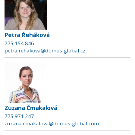
Petra Řeháková
775 154 846
petra.rehakova@domus-global.cz
Zuzana Čmakalová
775 971 247
zuzana.cmakalova@domus-global.com