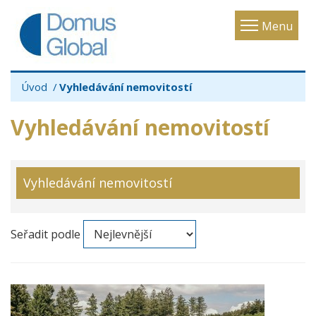
Toggle
Menu
navigatio
Úvod
Vyhledávání nemovitostí
Vyhledávání nemovitostí
Vyhledávání nemovitostí
Seřadit podle