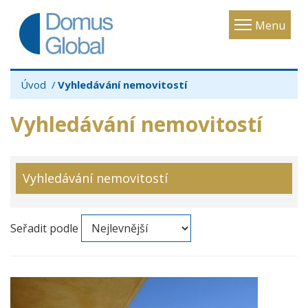
Toggle
Menu
navigatio
Úvod
Vyhledávání nemovitostí
Vyhledávání nemovitostí
Vyhledávání nemovitostí
Seřadit podle