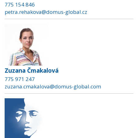
775 154 846
petra.rehakova@domus-global.cz
Zuzana Čmakalová
775 971 247
zuzana.cmakalova@domus-global.com