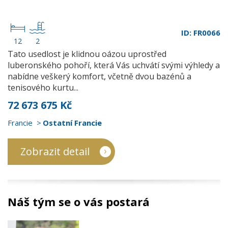
ID: FR0066
12
2
Tato usedlost je klidnou oázou uprostřed
luberonského pohoří, která Vás uchvátí svými výhledy a
nabídne veškerý komfort, včetně dvou bazénů a
tenisového kurtu...
72 673 675 Kč
Francie
Ostatní Francie
Zobrazit detail
Náš tým se o vás postará