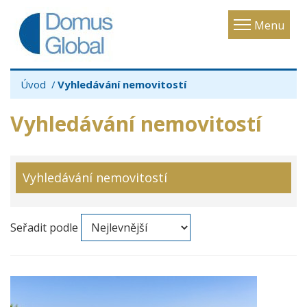
Toggle
Menu
navigatio
Úvod
Vyhledávání nemovitostí
Vyhledávání nemovitostí
Vyhledávání nemovitostí
Seřadit podle