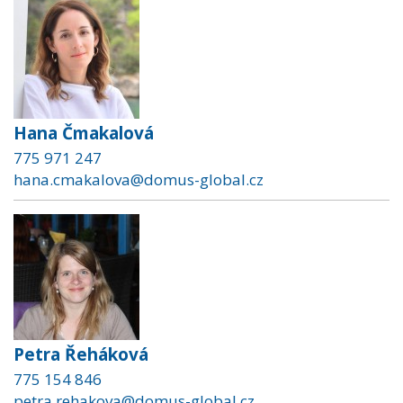
Hana Čmakalová
775 971 247
hana.cmakalova@domus-global.cz
Petra Řeháková
775 154 846
petra.rehakova@domus-global.cz