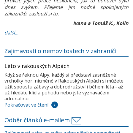
provize jejich práce neskončila, jak to bohužel bývá
dnes zvykem. Přejeme jim hodně spokojených
zákazníků, zaslouží si to.
Ivana a Tomáš K., Kolín
další...
Zajímavosti o nemovitostech v zahraničí
Léto v rakouských Alpách
Když se řeknou Alpy, každý si představí zasněžené
vrcholky hor, nicméně v Rakouských Alpách si můžete
užít spoustu zábavy a dobrodružství i během léta - až
už hledáte klid a pohodu nebo jste vyznavačem
adrenalinu...
Pokračovat ve čtení
Odběr článků e-mailem