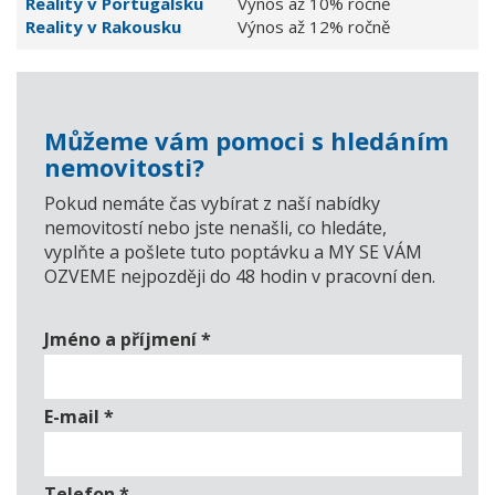
Reality v Portugalsku
Výnos až 10% ročně
Reality v Rakousku
Výnos až 12% ročně
Můžeme vám pomoci s hledáním
nemovitosti?
Pokud nemáte čas vybírat z naší nabídky
nemovitostí nebo jste nenašli, co hledáte,
vyplňte a pošlete tuto poptávku a MY SE VÁM
OZVEME nejpozději do 48 hodin v pracovní den.
Jméno a příjmení
*
E-mail
*
Telefon
*