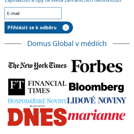
Zajímavosti a tipy ze světa zahraničních nemovitostí.
Domus Global v médiích