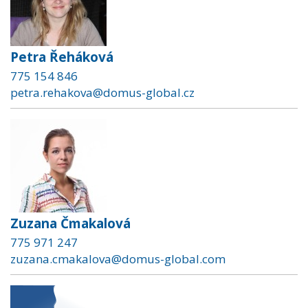
Petra Řeháková
775 154 846
petra.rehakova@domus-global.cz
Zuzana Čmakalová
775 971 247
zuzana.cmakalova@domus-global.com