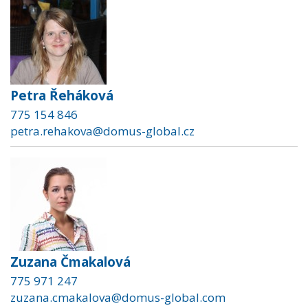
Petra Řeháková
775 154 846
petra.rehakova@domus-global.cz
Zuzana Čmakalová
775 971 247
zuzana.cmakalova@domus-global.com