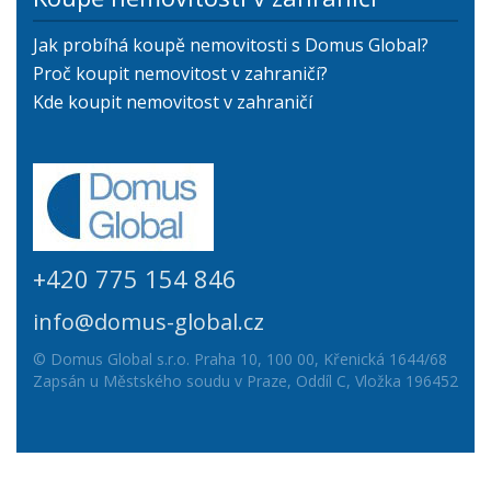
Jak probíhá koupě nemovitosti s Domus Global?
Proč koupit nemovitost v zahraničí?
Kde koupit nemovitost v zahraničí
+420 775 154 846
info@domus-global.cz
© Domus Global s.r.o. Praha 10, 100 00, Křenická 1644/68
Zapsán u Městského soudu v Praze, Oddíl C, Vložka 196452