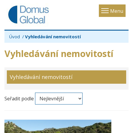
Toggle
Menu
navigatio
Úvod
Vyhledávání nemovitostí
Vyhledávání nemovitostí
Vyhledávání nemovitostí
Seřadit podle