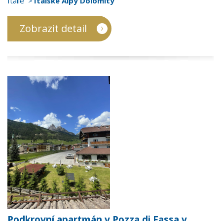
Itálie
Italské Alpy Dolomity
Zobrazit detail
Podkrovní apartmán v Pozza di Fassa v