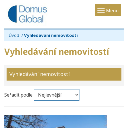
Toggle
Menu
navigatio
Úvod
Vyhledávání nemovitostí
Vyhledávání nemovitostí
Vyhledávání nemovitostí
Seřadit podle