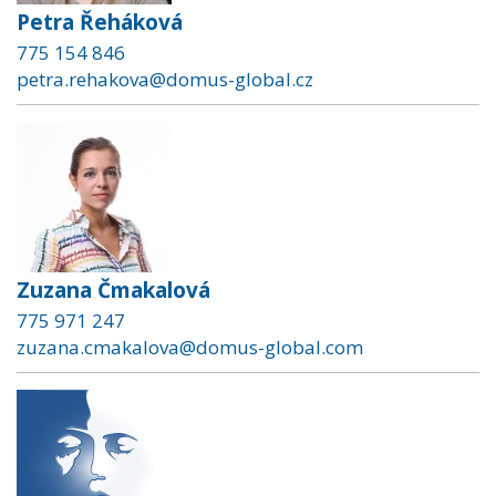
Petra Řeháková
775 154 846
petra.rehakova@domus-global.cz
Zuzana Čmakalová
775 971 247
zuzana.cmakalova@domus-global.com