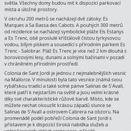
světla. Všechny domy budou mít k dispozici parkovací
místa a úložné prostory.
V okruhu 200 metrů se nacházejí dvě zátoky: Es
Marques a Sa Bassa des Cabots. A pouhých 300 metrů
od rezidence se nacházejí symbolické pláže Els Estanys
a Es Trenc, obě proslulé křišťálově čistou tyrkysovou
vodou, bílým pískem a sousedící s přírodním parkem Es
Trenc - Salobrar. Pláž Es Trenc je více než 2 km dlouhá s
borovicovými lesy, dunami a solnými bažinami v pozadí
v chráněném přírodním prostředí.
Colonia de Sant Jordi je jednou z nejmalebnějších vesnic
na Mallorce. V minulosti byla tato vesnice známá svou
rybářskou tradicí a také solné pánve Salinas de S'Avall,
které patří k nejstarším na světě a jsou velmi krásné
díky své charakteristické růžové barvě. Místo, kde se
můžete nechat okouzlit krásou západů slunce se
Salinas de S'Avall a ostrovem Cabrera na obzoru. Na
promenádě podél pobřeží Colonia de Sant Jordi s
přístavem je k dispozici široká nabídka služeb a