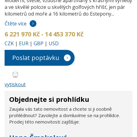
Moderní, světlé, vzdušné apartmány s krásnými výhledy
a ve skvělé poloze u skvělých golfových hřišť, jen pár
kilometrů od moře a 16 kilometrů do Estepony...
Čtěte více
6 221 970 Kč - 14 453 370 Kč
CZK
|
EUR
|
GBP
|
USD
Poslat poptávku
vytiskout
Objednejte si prohlídku
Zaujala vás tato nemovitost a chcete si ji osobně
prohlédnout? Zavolejte a domluvíme se na prohlídce.
Prodej této nemovitosti zajišťuje: