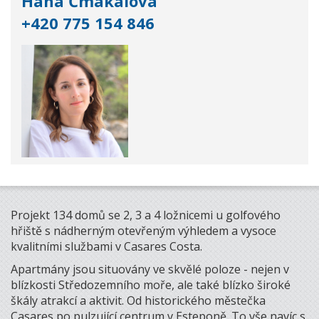
Hana Čmakalová
+420 775 154 846
Projekt 134 domů se 2, 3 a 4 ložnicemi u golfového
hřiště s nádherným otevřeným výhledem a vysoce
kvalitními službami v Casares Costa.
Apartmány jsou situovány ve skvělé poloze - nejen v
blízkosti Středozemního moře, ale také blízko široké
škály atrakcí a aktivit. Od historického městečka
Casares po pulzující centrum v Esteponě. To vše navíc s