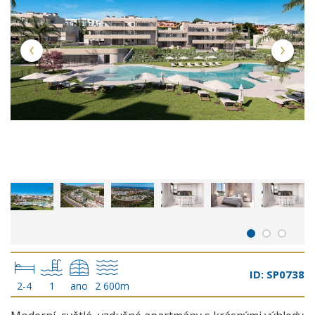
ID: SP0738
2-4
1
ano
2 600m