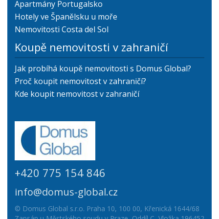
Apartmány Portugalsko
Hotely ve Španělsku u moře
Nemovitosti Costa del Sol
Koupě nemovitosti v zahraničí
Jak probíhá koupě nemovitosti s Domus Global?
Proč koupit nemovitost v zahraničí?
Kde koupit nemovitost v zahraničí
+420 775 154 846
info@domus-global.cz
© Domus Global s.r.o. Praha 10, 100 00, Křenická 1644/68
Zapsán u Městského soudu v Praze, Oddíl C, Vložka 196452