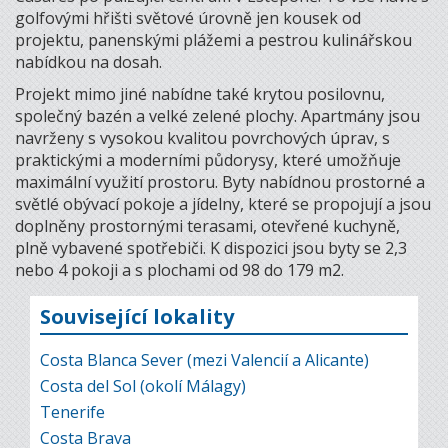
golfovými hřišti světové úrovně jen kousek od
projektu, panenskými plážemi a pestrou kulinářskou
nabídkou na dosah.
Projekt mimo jiné nabídne také krytou posilovnu,
společný bazén a velké zelené plochy. Apartmány jsou
navrženy s vysokou kvalitou povrchových úprav, s
praktickými a moderními půdorysy, které umožňuje
maximální využití prostoru. Byty nabídnou prostorné a
světlé obývací pokoje a jídelny, které se propojují a jsou
doplněny prostornými terasami, otevřené kuchyně,
plně vybavené spotřebiči. K dispozici jsou byty se 2,3
nebo 4 pokoji a s plochami od 98 do 179 m2.
Související lokality
Costa Blanca Sever (mezi Valencií a Alicante)
Costa del Sol (okolí Málagy)
Tenerife
Costa Brava