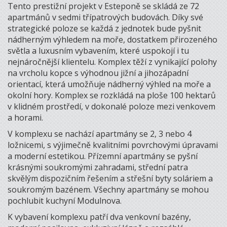
Tento prestižní projekt v Esteponě se skládá ze 72
apartmánů v sedmi třípatrových budovách. Díky své
strategické poloze se každá z jednotek bude pyšnit
nádherným výhledem na moře, dostatkem přirozeného
světla a luxusním vybavením, které uspokojí i tu
nejnáročnější klientelu. Komplex těží z vynikající polohy
na vrcholu kopce s výhodnou jižní a jihozápadní
orientací, která umožňuje nádherný výhled na moře a
okolní hory. Komplex se rozkládá na ploše 100 hektarů
v klidném prostředí, v dokonalé poloze mezi venkovem
a horami.
V komplexu se nachází apartmány se 2, 3 nebo 4
ložnicemi, s výjimečně kvalitními povrchovými úpravami
a moderní estetikou. Přízemní apartmány se pyšní
krásnými soukromými zahradami, střední patra
skvělým dispozičním řešením a střešní byty soláriem a
soukromým bazénem. Všechny apartmány se mohou
pochlubit kuchyní Modulnova.
K vybavení komplexu patří dva venkovní bazény,