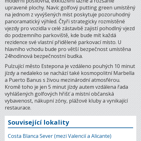
moderní posilovna, exkluzivní lázně a rozsáhlé
upravené plochy. Navíc golfový putting green umístěný
na jednom z vyvýšených míst poskytuje pozoruhodný
panoramatický výhled. Čtyři strategicky rozmístěné
vjezdy pro vozidla v celé zástavbě zajistí pohodlný vjezd
do podzemního parkoviště, kde bude mít každá
rezidence své vlastní přidělené parkovací místo. U
hlavního vchodu bude pro větší bezpečnost umístěna
24hodinová bezpečnostní budka.
Pulzující město Estepona je vzdáleno pouhých 10 minut
jízdy a nedaleko se nachází také kosmopolitní Marbella
a Puerto Banus s živou mezinárodní atmosférou.
Kromě toho je jen 5 minut jízdy autem vzdálena řada
vyhlášených golfových hřišť a místní občanská
vybavenost, nákupní zóny, plážové kluby a vynikající
restaurace.
Související lokality
Costa Blanca Sever (mezi Valencií a Alicante)