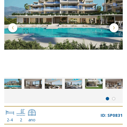
ID: SP0831
2-4
2
ano