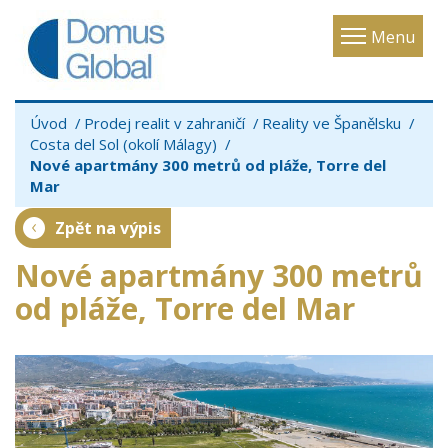
Toggle
Menu
navigatio
Úvod
Prodej realit v zahraničí
Reality ve Španělsku
Costa del Sol (okolí Málagy)
Nové apartmány 300 metrů od pláže, Torre del
Mar
Zpět na výpis
Nové apartmány 300 metrů
od pláže, Torre del Mar