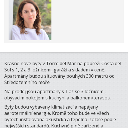
Krásné nové byty v Torre del Mar na pobřeží Costa del
Sol s 1, 2 a 3 ložnicemi, garáží a skladem v ceně.
Apartmány budou situovány pouhých 300 metrů od
Středozemního moře.
Na prodej jsou apartmány s 1 až se 3 ložnicemi,
obývacím pokojem s kuchyní a balkonem/terasou.
Byty budou vybaveny klimatizací a napájeny
aerotermální energie. Kromě toho bude ve všech
bytech instalována akustická a tepelná izolace podle
nejvyšších standardů. Kuchyně plně zařízené a