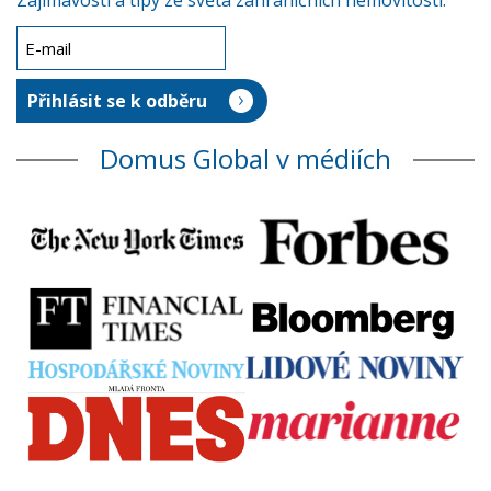
Zajímavosti a tipy ze světa zahraničních nemovitostí.
Domus Global v médiích