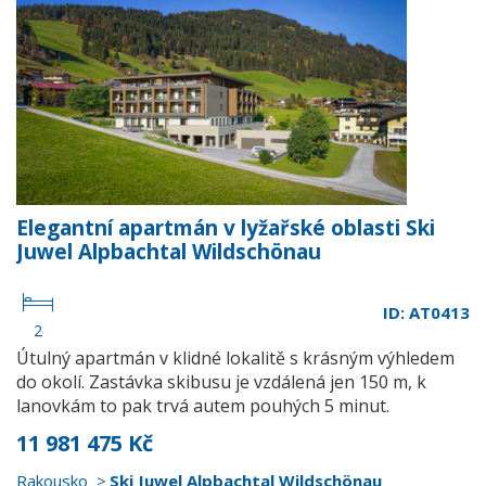
Elegantní apartmán v lyžařské oblasti Ski
Juwel Alpbachtal Wildschönau
ID: AT0413
2
Útulný apartmán v klidné lokalitě s krásným výhledem
do okolí. Zastávka skibusu je vzdálená jen 150 m, k
lanovkám to pak trvá autem pouhých 5 minut.
11 981 475 Kč
Rakousko
Ski Juwel Alpbachtal Wildschönau