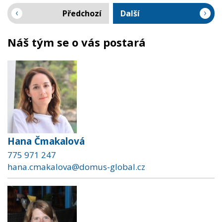
Předchozí
Další
Náš tým se o vás postará
Hana Čmakalová
775 971 247
hana.cmakalova@domus-global.cz