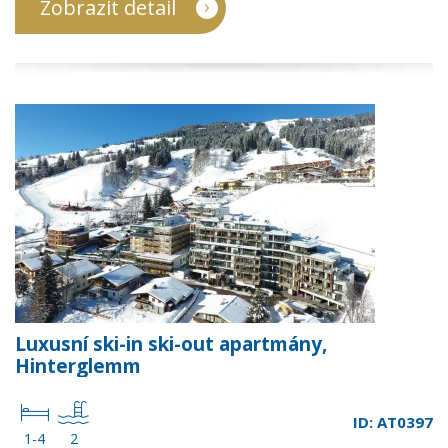
Zobrazit detail
Luxusní ski-in ski-out apartmány,
Hinterglemm
ID: AT0397
1-4
2