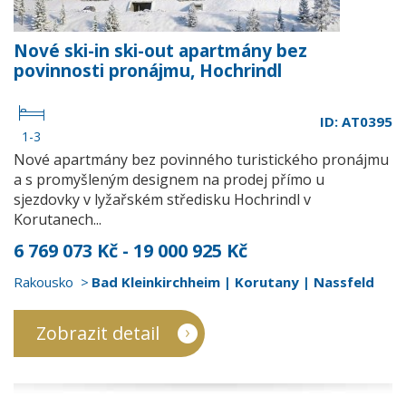
Nové ski-in ski-out apartmány bez
povinnosti pronájmu, Hochrindl
ID: AT0395
1-3
Nové apartmány bez povinného turistického pronájmu
a s promyšleným designem na prodej přímo u
sjezdovky v lyžařském středisku Hochrindl v
Korutanech...
6 769 073 Kč - 19 000 925 Kč
Rakousko
Bad Kleinkirchheim | Korutany | Nassfeld
Zobrazit detail