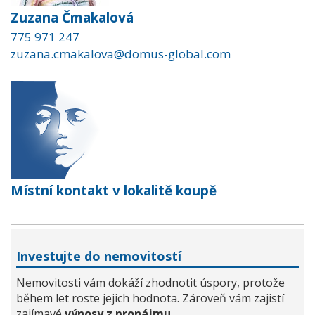
Zuzana Čmakalová
775 971 247
zuzana.cmakalova@domus-global.com
Místní kontakt v lokalitě koupě
Investujte do nemovitostí
Nemovitosti vám dokáží zhodnotit úspory, protože
během let roste jejich hodnota. Zároveň vám zajistí
zajímavé
výnosy z pronájmu
.