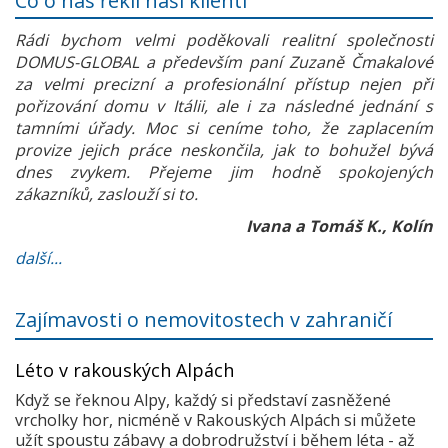
Co o nás řekli naši klienti
Rádi bychom velmi poděkovali realitní společnosti
DOMUS-GLOBAL a především paní Zuzaně Čmakalové
za velmi precizní a profesionální přístup nejen při
pořizování domu v Itálii, ale i za následné jednání s
tamními úřady. Moc si ceníme toho, že zaplacením
provize jejich práce neskončila, jak to bohužel bývá
dnes zvykem. Přejeme jim hodně spokojených
zákazníků, zaslouží si to.
Ivana a Tomáš K., Kolín
další...
Zajímavosti o nemovitostech v zahraničí
Léto v rakouských Alpách
Když se řeknou Alpy, každý si představí zasněžené
vrcholky hor, nicméně v Rakouských Alpách si můžete
užít spoustu zábavy a dobrodružství i během léta - až