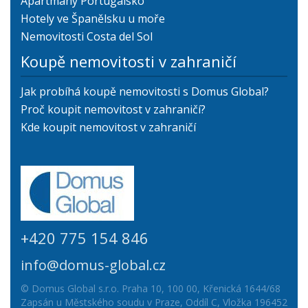
Apartmány Portugalsko
Hotely ve Španělsku u moře
Nemovitosti Costa del Sol
Koupě nemovitosti v zahraničí
Jak probíhá koupě nemovitosti s Domus Global?
Proč koupit nemovitost v zahraničí?
Kde koupit nemovitost v zahraničí
+420 775 154 846
info@domus-global.cz
© Domus Global s.r.o. Praha 10, 100 00, Křenická 1644/68
Zapsán u Městského soudu v Praze, Oddíl C, Vložka 196452