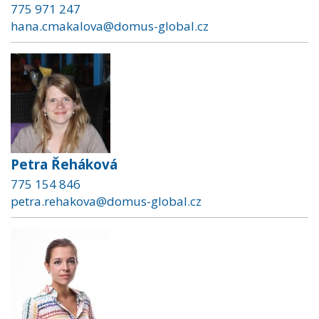
775 971 247
hana.cmakalova@domus-global.cz
Petra Řeháková
775 154 846
petra.rehakova@domus-global.cz