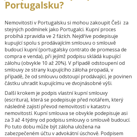
Portugalsku?
Nemovitosti v Portugalsku si mohou zakoupit Češi za
stejných podmínek jako Portugalci. Kupní proces
probíhá zpravidla ve 2 fázích. Nejdříve podepisuje
kupující spolu s prodávajícím smlouvu o smlouvě
budoucí kupní (portugalsky contrato de promessa de
compra e venda), při jejímž podpisu skládá kupující
zálohu (obvykle 10 až 20%). V případě odstoupení od
smlouvy ze strany kupujícího záloha propadá, v
případě, že od smlouvu odstoupí prodávající, je povinen
částku uhradit kupujícímu ve dvojnásobné výši.
Další krokem je podpis vlastní kupní smlouvy
(escritura), která se podepisuje před notářem, který
následně zajistí převod nemovitosti v katastru
nemovitostí. Kupní smlouva se obvykle podepisuje asi
za 3 až 4 týdny od podpisu smlouvy o smlouvě budoucí.
Po tuto dobu může být záloha uložena na
zabezpečeném účtu v advokátní úschově. Podpisem