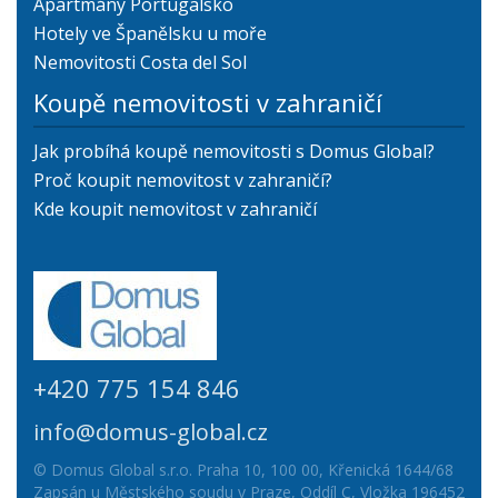
Apartmány Portugalsko
Hotely ve Španělsku u moře
Nemovitosti Costa del Sol
Koupě nemovitosti v zahraničí
Jak probíhá koupě nemovitosti s Domus Global?
Proč koupit nemovitost v zahraničí?
Kde koupit nemovitost v zahraničí
+420 775 154 846
info@domus-global.cz
© Domus Global s.r.o. Praha 10, 100 00, Křenická 1644/68
Zapsán u Městského soudu v Praze, Oddíl C, Vložka 196452