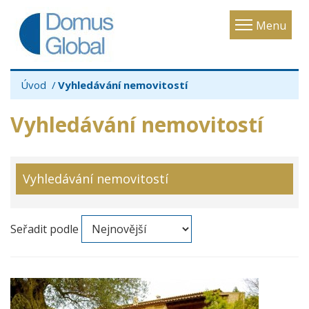
Toggle
Menu
navigatio
Úvod
Vyhledávání nemovitostí
Vyhledávání nemovitostí
Vyhledávání nemovitostí
Seřadit podle