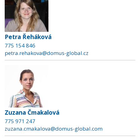
Petra Řeháková
775 154 846
petra.rehakova@domus-global.cz
Zuzana Čmakalová
775 971 247
zuzana.cmakalova@domus-global.com