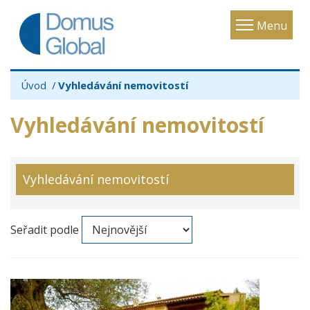
Toggle
Menu
navigatio
Úvod
Vyhledávání nemovitostí
Vyhledávání nemovitostí
Vyhledávání nemovitostí
Seřadit podle