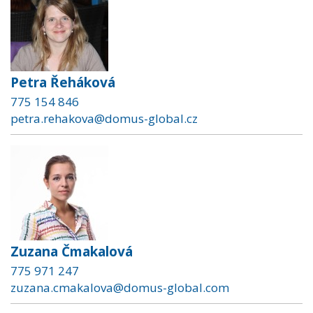
Petra Řeháková
775 154 846
petra.rehakova@domus-global.cz
Zuzana Čmakalová
775 971 247
zuzana.cmakalova@domus-global.com