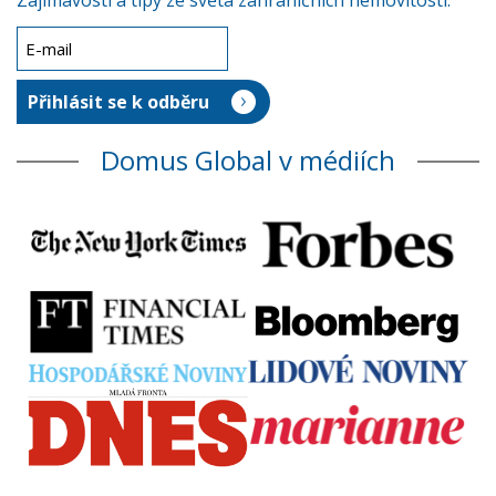
Zajímavosti a tipy ze světa zahraničních nemovitostí.
Domus Global v médiích