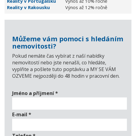
Reality v Portugalsku
Výnos až 10% ročně
Reality v Rakousku
Výnos až 12% ročně
Můžeme vám pomoci s hledáním
nemovitosti?
Pokud nemáte čas vybírat z naší nabídky
nemovitostí nebo jste nenašli, co hledáte,
vyplňte a pošlete tuto poptávku a MY SE VÁM
OZVEME nejpozději do 48 hodin v pracovní den.
Jméno a příjmení
*
E-mail
*
Telefon
*