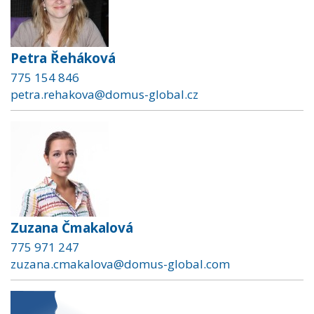
Petra Řeháková
775 154 846
petra.rehakova@domus-global.cz
Zuzana Čmakalová
775 971 247
zuzana.cmakalova@domus-global.com