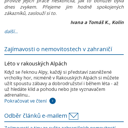
provize jejich práce neskončila, jak to bohužel bývá
dnes zvykem. Přejeme jim hodně spokojených
zákazníků, zaslouží si to.
Ivana a Tomáš K., Kolín
další...
Zajímavosti o nemovitostech v zahraničí
Léto v rakouských Alpách
Když se řeknou Alpy, každý si představí zasněžené
vrcholky hor, nicméně v Rakouských Alpách si můžete
užít spoustu zábavy a dobrodružství i během léta - až
už hledáte klid a pohodu nebo jste vyznavačem
adrenalinu...
Pokračovat ve čtení
Odběr článků e-mailem