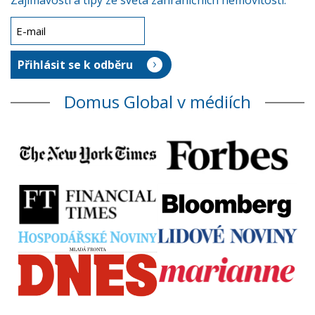
Zajímavosti a tipy ze světa zahraničních nemovitostí.
Domus Global v médiích