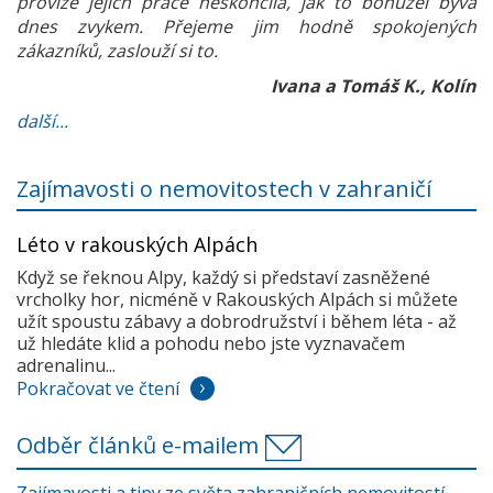
provize jejich práce neskončila, jak to bohužel bývá
dnes zvykem. Přejeme jim hodně spokojených
zákazníků, zaslouží si to.
Ivana a Tomáš K., Kolín
další...
Zajímavosti o nemovitostech v zahraničí
Léto v rakouských Alpách
Když se řeknou Alpy, každý si představí zasněžené
vrcholky hor, nicméně v Rakouských Alpách si můžete
užít spoustu zábavy a dobrodružství i během léta - až
už hledáte klid a pohodu nebo jste vyznavačem
adrenalinu...
Pokračovat ve čtení
Odběr článků e-mailem