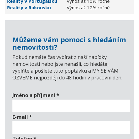
Reality v Portugalsku
Výnos až 10% ročně
Reality v Rakousku
Výnos až 12% ročně
Můžeme vám pomoci s hledáním
nemovitosti?
Pokud nemáte čas vybírat z naší nabídky
nemovitostí nebo jste nenašli, co hledáte,
vyplňte a pošlete tuto poptávku a MY SE VÁM
OZVEME nejpozději do 48 hodin v pracovní den.
Jméno a příjmení
*
E-mail
*
Telefon
*