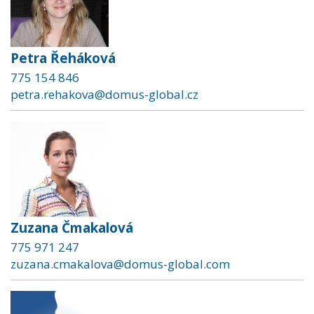
Petra Řeháková
775 154 846
petra.rehakova@domus-global.cz
Zuzana Čmakalová
775 971 247
zuzana.cmakalova@domus-global.com