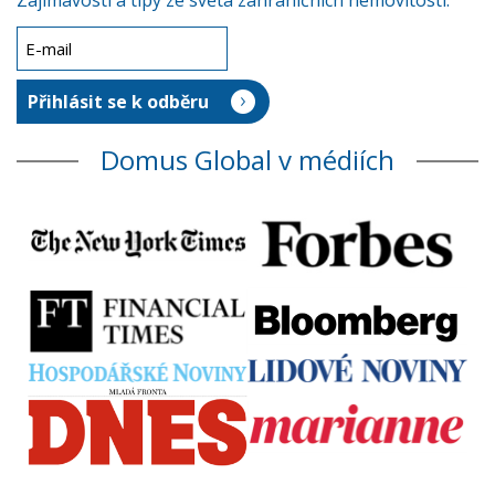
Zajímavosti a tipy ze světa zahraničních nemovitostí.
Domus Global v médiích