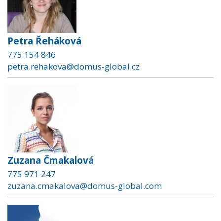
Petra Řeháková
775 154 846
petra.rehakova@domus-global.cz
Zuzana Čmakalová
775 971 247
zuzana.cmakalova@domus-global.com