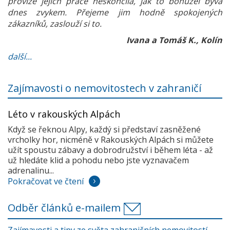
provize jejich práce neskončila, jak to bohužel bývá
dnes zvykem. Přejeme jim hodně spokojených
zákazníků, zaslouží si to.
Ivana a Tomáš K., Kolín
další...
Zajímavosti o nemovitostech v zahraničí
Léto v rakouských Alpách
Když se řeknou Alpy, každý si představí zasněžené
vrcholky hor, nicméně v Rakouských Alpách si můžete
užít spoustu zábavy a dobrodružství i během léta - až
už hledáte klid a pohodu nebo jste vyznavačem
adrenalinu...
Pokračovat ve čtení
Odběr článků e-mailem