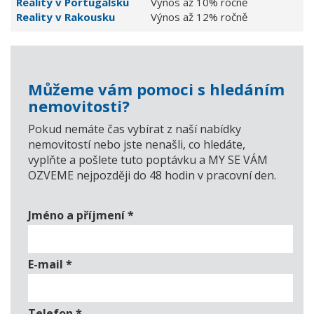
Reality v Portugalsku
Výnos až 10% ročně
Reality v Rakousku
Výnos až 12% ročně
Můžeme vám pomoci s hledáním
nemovitosti?
Pokud nemáte čas vybírat z naší nabídky
nemovitostí nebo jste nenašli, co hledáte,
vyplňte a pošlete tuto poptávku a MY SE VÁM
OZVEME nejpozději do 48 hodin v pracovní den.
Jméno a příjmení
*
E-mail
*
Telefon
*