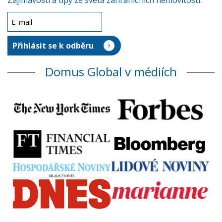
Zajímavosti a tipy ze světa zahraničních nemovitostí.
Domus Global v médiích