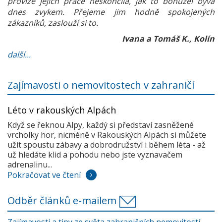
provize jejich práce neskončila, jak to bohužel bývá
dnes zvykem. Přejeme jim hodně spokojených
zákazníků, zaslouží si to.
Ivana a Tomáš K., Kolín
další...
Zajímavosti o nemovitostech v zahraničí
Léto v rakouských Alpách
Když se řeknou Alpy, každý si představí zasněžené
vrcholky hor, nicméně v Rakouských Alpách si můžete
užít spoustu zábavy a dobrodružství i během léta - až
už hledáte klid a pohodu nebo jste vyznavačem
adrenalinu...
Pokračovat ve čtení
Odběr článků e-mailem