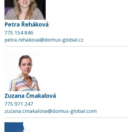
Petra Řeháková
775 154 846
petra.rehakova@domus-global.cz
Zuzana Čmakalová
775 971 247
zuzana.cmakalova@domus-global.com