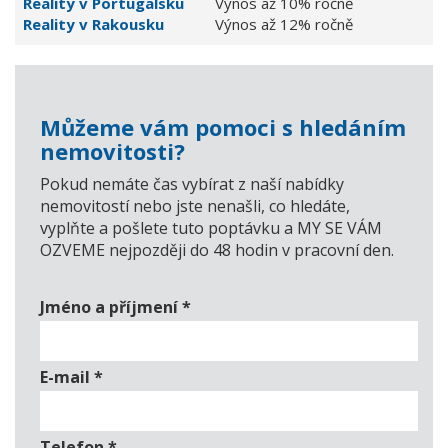
Reality v Portugalsku
Výnos až 10% ročně
Reality v Rakousku
Výnos až 12% ročně
Můžeme vám pomoci s hledáním
nemovitosti?
Pokud nemáte čas vybírat z naší nabídky
nemovitostí nebo jste nenašli, co hledáte,
vyplňte a pošlete tuto poptávku a MY SE VÁM
OZVEME nejpozději do 48 hodin v pracovní den.
Jméno a příjmení
*
E-mail
*
Telefon
*